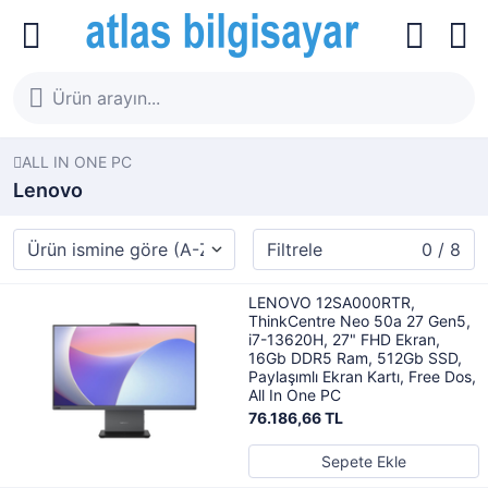
ALL IN ONE PC
Lenovo
Filtrele
0 / 8
LENOVO 12SA000RTR,
ThinkCentre Neo 50a 27 Gen5,
i7-13620H, 27" FHD Ekran,
16Gb DDR5 Ram, 512Gb SSD,
Paylaşımlı Ekran Kartı, Free Dos,
All In One PC
76.186,66 TL
Sepete Ekle