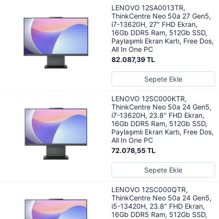
LENOVO 12SA0013TR,
ThinkCentre Neo 50a 27 Gen5,
i7-13620H, 27" FHD Ekran,
16Gb DDR5 Ram, 512Gb SSD,
Paylaşımlı Ekran Kartı, Free Dos,
All In One PC
82.087,39 TL
Sepete Ekle
LENOVO 12SC000KTR,
ThinkCentre Neo 50a 24 Gen5,
i7-13620H, 23.8" FHD Ekran,
16Gb DDR5 Ram, 512Gb SSD,
Paylaşımlı Ekran Kartı, Free Dos,
All In One PC
72.078,55 TL
Sepete Ekle
LENOVO 12SC000QTR,
ThinkCentre Neo 50a 24 Gen5,
i5-13420H, 23.8" FHD Ekran,
16Gb DDR5 Ram, 512Gb SSD,