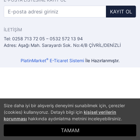
KAYIT OL
İLETİŞİM
Tel: 0258 713 72 05 – 0532 572 13 94
Adres: Aşağı Mah. Sarayardı Sok. No:4/B ÇİVRİL/DENİZLİ
®
PlatinMarket
E-Ticaret Sistemi
İle Hazırlanmıştır.
Size daha iyi bir alışveriş deneyimi sunabilmek için, çerezler
(cookies) kullanıyoruz. Detaylı bilgi için
kişisel verilerin
korunması
hakkında aydınlatma metnini inceleyebilirsiniz.
TAMAM