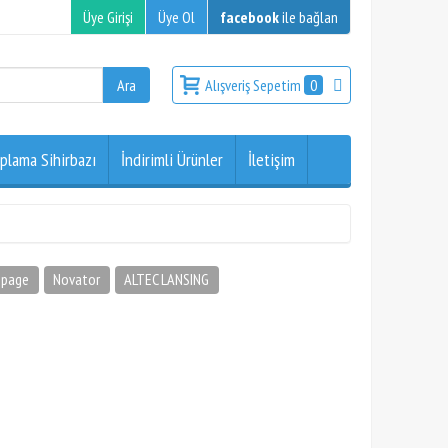
Üye Girişi
Üye Ol
facebook
ile bağlan
Alışveriş Sepetim
0
plama Sihirbazı
İndirimli Ürünler
İletişim
page
Novator
ALTEC LANSING