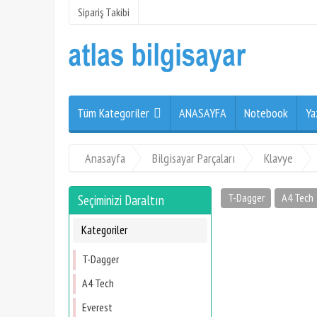
Sipariş Takibi
Tüm Kategoriler
ANASAYFA
Notebook
Ya
Anasayfa
Bilgisayar Parçaları
Klavye
T-Dagger
A4 Tech
Seçiminizi Daraltın
Kategoriler
T-Dagger
A4 Tech
Everest