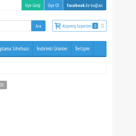
Üye Girişi
Üye Ol
facebook
ile bağlan
Alışveriş Sepetim
0
plama Sihirbazı
İndirimli Ürünler
İletişim
OK