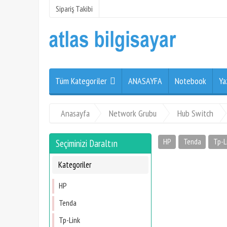
Sipariş Takibi
Tüm Kategoriler
ANASAYFA
Notebook
Ya
Anasayfa
Network Grubu
Hub Switch
HP
Tenda
Tp-L
Seçiminizi Daraltın
Kategoriler
HP
Tenda
Tp-Link