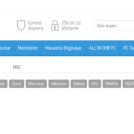
zıcılar
Monitörler
Masaüstü Bilgisayar
ALL IN ONE PC
PC To
H3C
ink
Zyxel
Mercusys
Hikvision
Dahua
H3C
OMADA
HILO