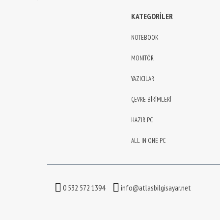
KATEGORİLER
NOTEBOOK
MONİTÖR
YAZICILAR
ÇEVRE BİRİMLERİ
HAZIR PC
ALL IN ONE PC
0 532 572 1394
info@atlasbilgisayar.net