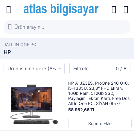
ALL IN ONE PC
HP
Filtrele
0 / 8
HP A1JZ3ES, ProOne 240 G10,
i5-1335U, 23,8" FHD Ekran,
16Gb Ram, 512Gb SSD,
Paylaşımlı Ekran Kartı, Free Dos
All In One PC, SİYAH (857)
58.982,66 TL
Sepete Ekle