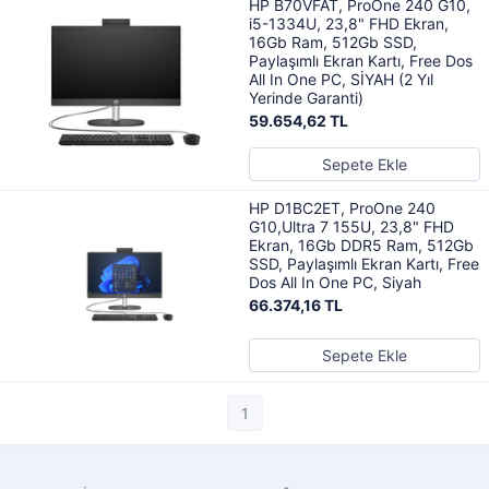
HP B70VFAT, ProOne 240 G10,
i5-1334U, 23,8" FHD Ekran,
16Gb Ram, 512Gb SSD,
Paylaşımlı Ekran Kartı, Free Dos
All In One PC, SİYAH (2 Yıl
Yerinde Garanti)
59.654,62 TL
Sepete Ekle
HP D1BC2ET, ProOne 240
G10,Ultra 7 155U, 23,8" FHD
Ekran, 16Gb DDR5 Ram, 512Gb
SSD, Paylaşımlı Ekran Kartı, Free
Dos All In One PC, Siyah
66.374,16 TL
Sepete Ekle
1