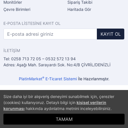
Monitörler
Sipariş Takibi
Çevre Birimleri
Haritada Gör
E-POSTA LİSTESİNE KAYIT OL
KAYIT OL
İLETİŞİM
Tel: 0258 713 72 05 – 0532 572 13 94
Adres: Aşağı Mah. Sarayardı Sok. No:4/B ÇİVRİL/DENİZLİ
®
PlatinMarket
E-Ticaret Sistemi
İle Hazırlanmıştır.
Size daha iyi bir alışveriş deneyimi sunabilmek için, çerezler
(cookies) kullanıyoruz. Detaylı bilgi için
kişisel verilerin
korunması
hakkında aydınlatma metnini inceleyebilirsiniz.
TAMAM