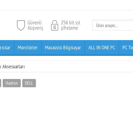
zıcılar
Monitörler
Masaüstü Bilgisayar
ALL IN ONE PC
PC To
 Aksesuarları
Hadron
DELL