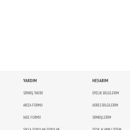
YARDIM
HESABIM
SİPARİŞ TAKİBİ
ÜYELİK BİLGİLERİM
ARIZA FORMU
ADRES BİLGİLERİM
İADE FORMU
SİPARİŞLERİM
SIKÇA SORULAN SORULAR
STOK ALARM LİSTEM