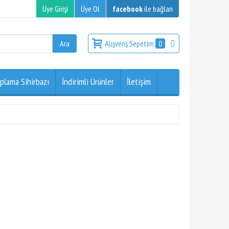
Üye Girişi
Üye Ol
facebook
ile bağlan
Alışveriş Sepetim
0
plama Sihirbazı
İndirimli Ürünler
İletişim