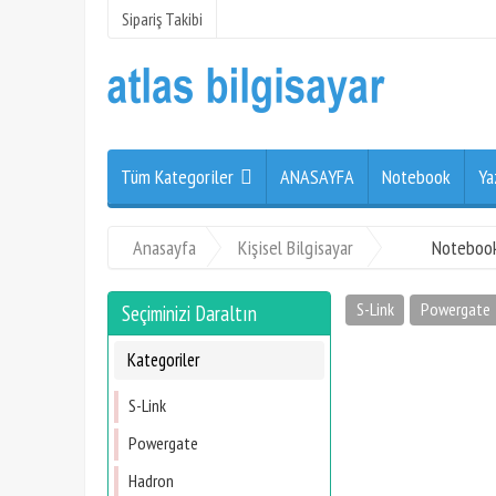
Sipariş Takibi
Tüm Kategoriler
ANASAYFA
Notebook
Ya
Anasayfa
Kişisel Bilgisayar
Notebook
S-Link
Powergate
Seçiminizi Daraltın
Kategoriler
S-Link
Powergate
Hadron