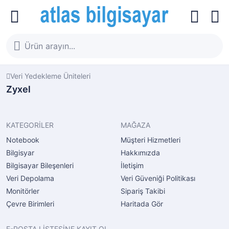
Veri Yedekleme Üniteleri
Zyxel
KATEGORİLER
MAĞAZA
Notebook
Müşteri Hizmetleri
Bilgisyar
Hakkımızda
Bilgisayar Bileşenleri
İletişim
Veri Depolama
Veri Güveniği Politikası
Monitörler
Sipariş Takibi
Çevre Birimleri
Haritada Gör
E-POSTA LİSTESİNE KAYIT OL