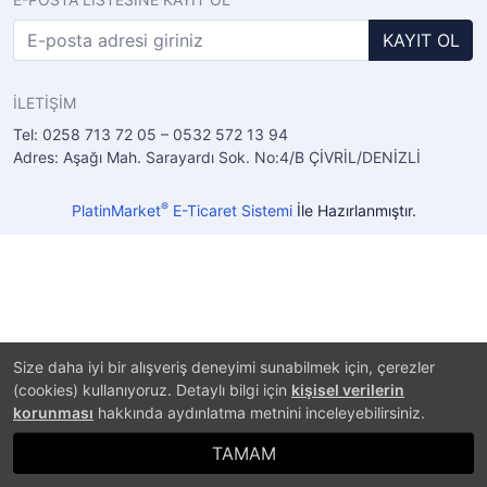
KAYIT OL
İLETİŞİM
Tel: 0258 713 72 05 – 0532 572 13 94
Adres: Aşağı Mah. Sarayardı Sok. No:4/B ÇİVRİL/DENİZLİ
®
PlatinMarket
E-Ticaret Sistemi
İle Hazırlanmıştır.
Size daha iyi bir alışveriş deneyimi sunabilmek için, çerezler
(cookies) kullanıyoruz. Detaylı bilgi için
kişisel verilerin
korunması
hakkında aydınlatma metnini inceleyebilirsiniz.
TAMAM