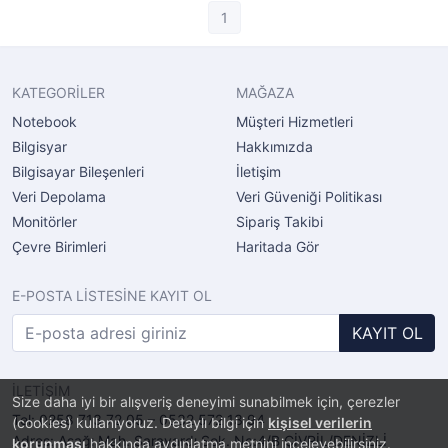
1
KATEGORİLER
MAĞAZA
Notebook
Müşteri Hizmetleri
Bilgisyar
Hakkımızda
Bilgisayar Bileşenleri
İletişim
Veri Depolama
Veri Güveniği Politikası
Monitörler
Sipariş Takibi
Çevre Birimleri
Haritada Gör
E-POSTA LİSTESİNE KAYIT OL
KAYIT OL
İLETİŞİM
Size daha iyi bir alışveriş deneyimi sunabilmek için, çerezler
Tel: 0258 713 72 05 – 0532 572 13 94
(cookies) kullanıyoruz. Detaylı bilgi için
kişisel verilerin
Adres: Aşağı Mah. Sarayardı Sok. No:4/B ÇİVRİL/DENİZLİ
korunması
hakkında aydınlatma metnini inceleyebilirsiniz.