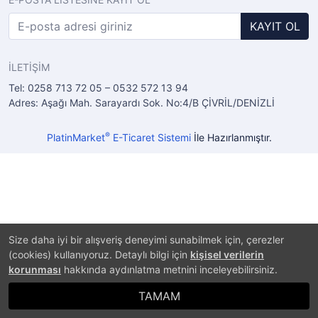
KAYIT OL
İLETİŞİM
Tel: 0258 713 72 05 – 0532 572 13 94
Adres: Aşağı Mah. Sarayardı Sok. No:4/B ÇİVRİL/DENİZLİ
®
PlatinMarket
E-Ticaret Sistemi
İle Hazırlanmıştır.
Size daha iyi bir alışveriş deneyimi sunabilmek için, çerezler
(cookies) kullanıyoruz. Detaylı bilgi için
kişisel verilerin
korunması
hakkında aydınlatma metnini inceleyebilirsiniz.
TAMAM