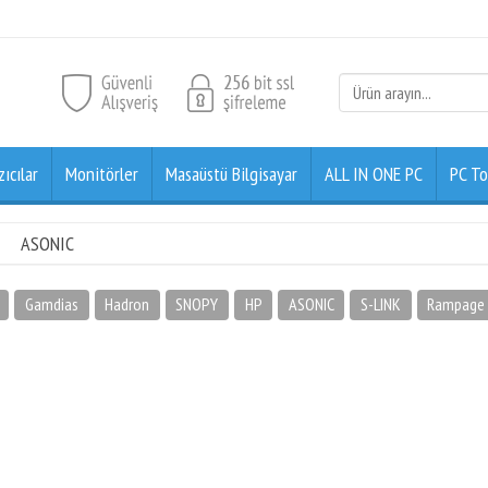
zıcılar
Monitörler
Masaüstü Bilgisayar
ALL IN ONE PC
PC To
ASONIC
Gamdias
Hadron
SNOPY
HP
ASONIC
S-LINK
Rampage