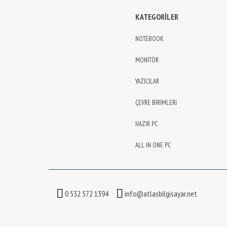
KATEGORİLER
NOTEBOOK
MONİTÖR
YAZICILAR
ÇEVRE BİRİMLERİ
HAZIR PC
ALL IN ONE PC
0 532 572 1394
info@atlasbilgisayar.net