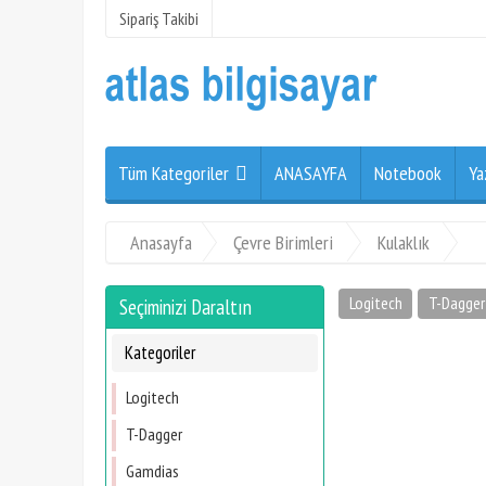
Sipariş Takibi
Tüm Kategoriler
ANASAYFA
Notebook
Ya
Anasayfa
Çevre Birimleri
Kulaklık
Logitech
T-Dagger
Seçiminizi Daraltın
Kategoriler
Logitech
T-Dagger
Gamdias