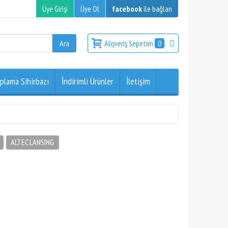
Üye Girişi
Üye Ol
facebook
ile bağlan
Alışveriş Sepetim
0
plama Sihirbazı
İndirimli Ürünler
İletişim
ALTEC LANSING