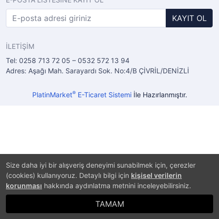
KAYIT OL
İLETİŞİM
Tel: 0258 713 72 05 – 0532 572 13 94
Adres: Aşağı Mah. Sarayardı Sok. No:4/B ÇİVRİL/DENİZLİ
®
PlatinMarket
E-Ticaret Sistemi
İle Hazırlanmıştır.
Size daha iyi bir alışveriş deneyimi sunabilmek için, çerezler
(cookies) kullanıyoruz. Detaylı bilgi için
kişisel verilerin
korunması
hakkında aydınlatma metnini inceleyebilirsiniz.
TAMAM