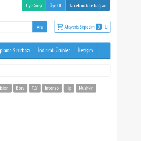
Üye Girişi
Üye Ol
facebook
ile bağlan
Alışveriş Sepetim
0
plama Sihirbazı
İndirimli Ürünler
İletişim
ision
Bory
FLY
Intenso
Hp
Mushkin