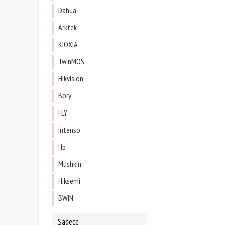
Dahua
Arktek
KIOXIA
TwinMOS
Hikvision
Bory
FLY
Intenso
Hp
Mushkin
Hiksemi
BWIN
Sadece