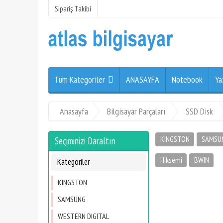
Sipariş Takibi
Tüm Kategoriler
ANASAYFA
Notebook
Ya
Anasayfa
Bilgisayar Parçaları
SSD Disk
KINGSTON
SAMSU
Seçiminizi Daraltın
Hiksemi
BWIN
Kategoriler
KINGSTON
SAMSUNG
WESTERN DIGITAL