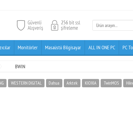
zıcılar
Monitörler
Masaüstü Bilgisayar
ALL IN ONE PC
PC To
BWIN
NG
WESTERN DIGITAL
Dahua
Arktek
KIOXIA
TwinMOS
Hikv