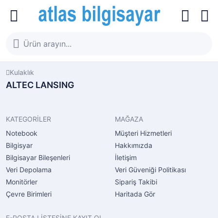
Kulaklık
ALTEC LANSING
KATEGORİLER
MAĞAZA
Notebook
Müşteri Hizmetleri
Bilgisyar
Hakkımızda
Bilgisayar Bileşenleri
İletişim
Veri Depolama
Veri Güveniği Politikası
Monitörler
Sipariş Takibi
Çevre Birimleri
Haritada Gör
E-POSTA LİSTESİNE KAYIT OL