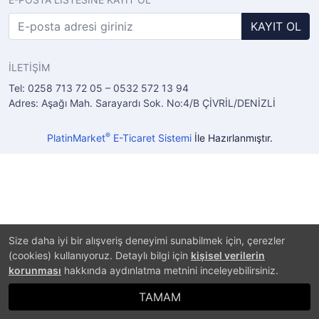
KAYIT OL
İLETİŞİM
Tel: 0258 713 72 05 – 0532 572 13 94
Adres: Aşağı Mah. Sarayardı Sok. No:4/B ÇİVRİL/DENİZLİ
®
PlatinMarket
E-Ticaret Sistemi
İle Hazırlanmıştır.
Size daha iyi bir alışveriş deneyimi sunabilmek için, çerezler
(cookies) kullanıyoruz. Detaylı bilgi için
kişisel verilerin
korunması
hakkında aydınlatma metnini inceleyebilirsiniz.
TAMAM