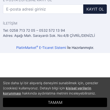
KAYIT OL
İLETİŞİM
Tel: 0258 713 72 05 – 0532 572 13 94
Adres: Aşağı Mah. Sarayardı Sok. No:4/B ÇİVRİL/DENİZLİ
®
PlatinMarket
E-Ticaret Sistemi
İle Hazırlanmıştır.
Size daha iyi bir alışveriş deneyimi sunabilmek için, çerezler
(cookies) kullanıyoruz. Detaylı bilgi için
kişisel verilerin
korunması
hakkında aydınlatma metnini inceleyebilirsiniz.
TAMAM