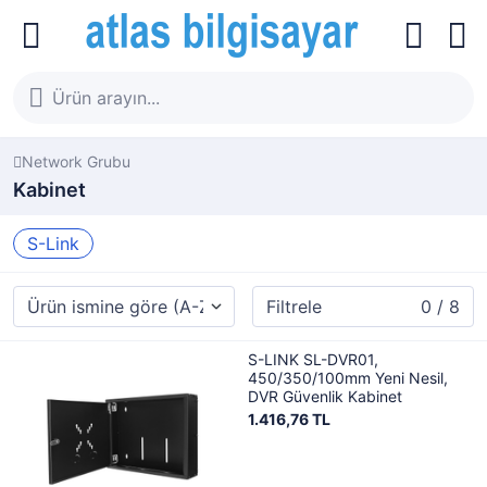
Network Grubu
Kabinet
S-Link
Filtrele
0 / 8
S-LINK SL-DVR01,
450/350/100mm Yeni Nesil,
DVR Güvenlik Kabinet
1.416,76 TL