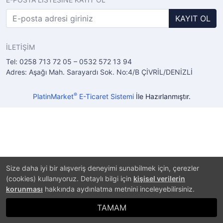
KAYIT OL
İLETİŞİM
Tel: 0258 713 72 05 – 0532 572 13 94
Adres: Aşağı Mah. Sarayardı Sok. No:4/B ÇİVRİL/DENİZLİ
®
PlatinMarket
E-Ticaret Sistemi
İle Hazırlanmıştır.
Size daha iyi bir alışveriş deneyimi sunabilmek için, çerezler
(cookies) kullanıyoruz. Detaylı bilgi için
kişisel verilerin
korunması
hakkında aydınlatma metnini inceleyebilirsiniz.
TAMAM