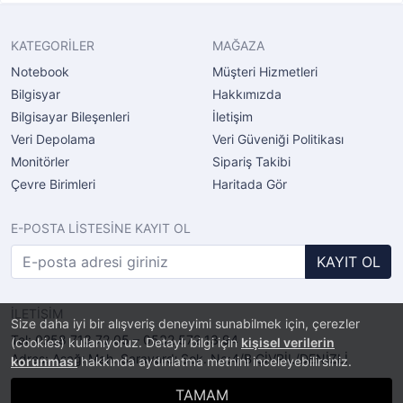
KATEGORİLER
MAĞAZA
Notebook
Müşteri Hizmetleri
Bilgisyar
Hakkımızda
Bilgisayar Bileşenleri
İletişim
Veri Depolama
Veri Güveniği Politikası
Monitörler
Sipariş Takibi
Çevre Birimleri
Haritada Gör
E-POSTA LİSTESİNE KAYIT OL
KAYIT OL
İLETİŞİM
Size daha iyi bir alışveriş deneyimi sunabilmek için, çerezler
Tel: 0258 713 72 05 – 0532 572 13 94
(cookies) kullanıyoruz. Detaylı bilgi için
kişisel verilerin
Adres: Aşağı Mah. Sarayardı Sok. No:4/B ÇİVRİL/DENİZLİ
korunması
hakkında aydınlatma metnini inceleyebilirsiniz.
TAMAM
®
PlatinMarket
E-Ticaret Sistemi
İle Hazırlanmıştır.