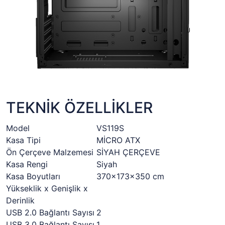
TEKNİK ÖZELLİKLER
Model
VS119S
Kasa Tipi
MİCRO ATX
Ön Çerçeve Malzemesi
SİYAH ÇERÇEVE
Kasa Rengi
Siyah
Kasa Boyutları
370x173x350 cm
Yükseklik x Genişlik x
Derinlik
USB 2.0 Bağlantı Sayısı
2
USB 3.0 Bağlantı Sayısı
1