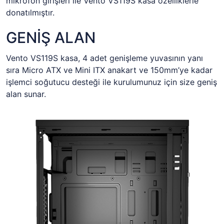
mikrofon girişleri ile Vento VS119S kasa özelliklerle
donatılmıştır.
GENİŞ ALAN
Vento VS119S kasa, 4 adet genişleme yuvasının yanı
sıra Micro ATX ve Mini ITX anakart ve 150mm’ye kadar
işlemci soğutucu desteği ile kurulumunuz için size geniş
alan sunar.