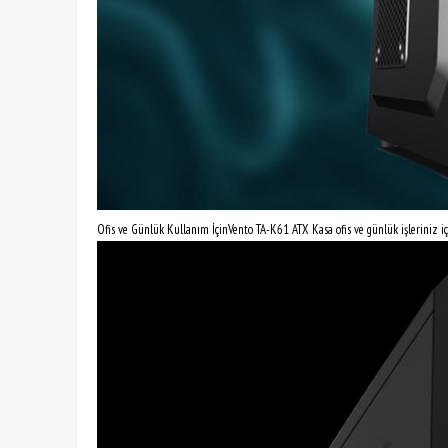
Ofis ve Günlük Kullanım İçinVento TA-K61 ATX Kasa ofis ve günlük işleriniz içi