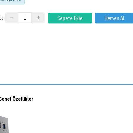
et
enel Özellikler