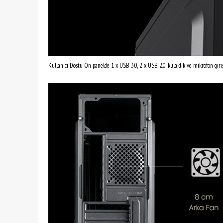
Kullanıcı Dostu Ön panelde 1 x USB 3.0, 2 x USB 2.0, kulaklık ve mikrofon girişl