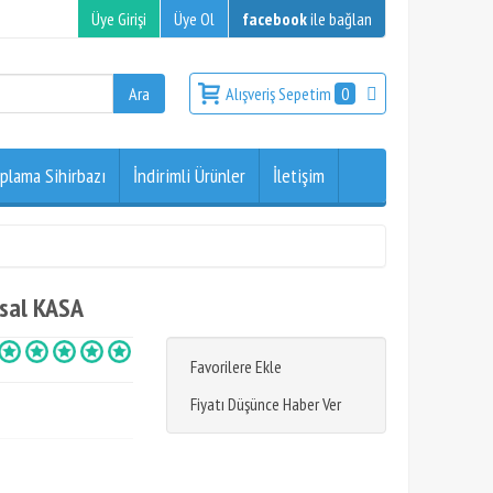
Üye Girişi
Üye Ol
facebook
ile bağlan
Alışveriş Sepetim
0
plama Sihirbazı
İndirimli Ürünler
İletişim
sal KASA
Favorilere Ekle
Fiyatı Düşünce Haber Ver