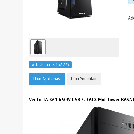
Ad
AtlasPuan : 4.132.225
Ürün Açıklaması
Ürün Yorumları
Vento TA-K61 650W USB 3.0 ATX Mid-Tower KASA G