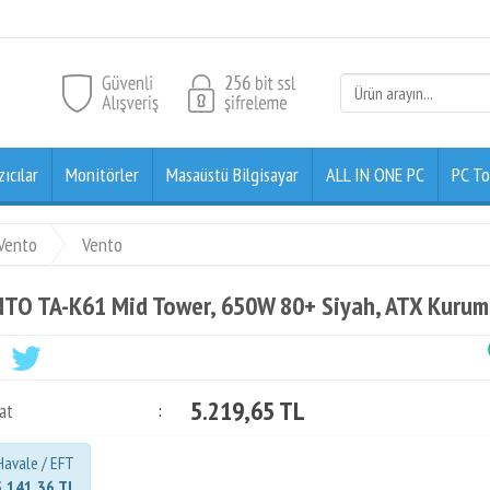
zıcılar
Monitörler
Masaüstü Bilgisayar
ALL IN ONE PC
PC To
Vento
Vento
TO TA-K61 Mid Tower, 650W 80+ Siyah, ATX Kurum
5.219,65 TL
at
:
Havale / EFT
5.141,36 TL