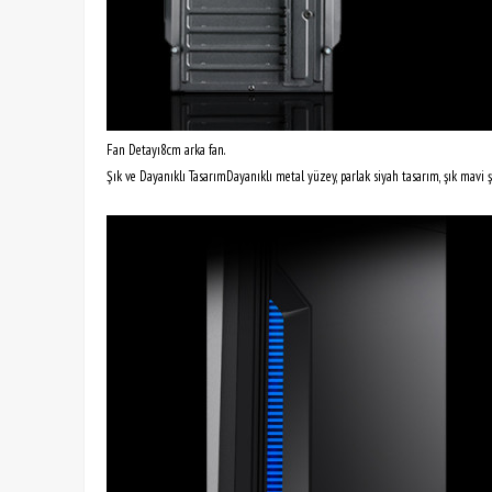
Fan Detayı8cm arka fan.
Şık ve Dayanıklı TasarımDayanıklı metal yüzey, parlak siyah tasarım, şık mavi şe