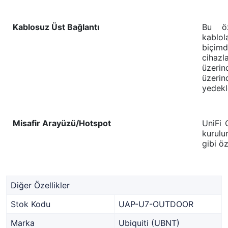
Kablosuz Üst Bağlantı
Bu öz
kablol
biçimd
cihazla
üzerin
üzeri
yedekl
Misafir Arayüzü/Hotspot
UniFi 
kurulu
gibi öz
Diğer Özellikler
Stok Kodu
UAP-U7-OUTDOOR
Marka
Ubiquiti (UBNT)