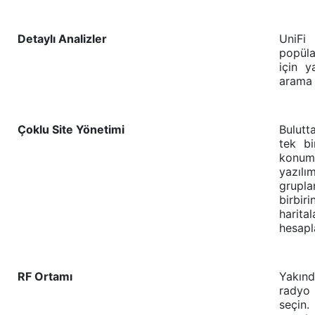
Detaylı Analizler
UniFi
popül
için y
arama v
Çoklu Site Yönetimi
Bulutt
tek bi
konumd
yazılı
grupla
birbi
harita
hesapla
RF Ortamı
Yakınd
radyo 
seçin.