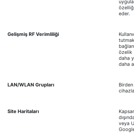
uygula
özelli
eder.
Gelişmiş RF Verimliliği
Kullan
tutmak 
bağlan
özelik
daha y
daha a
LAN/WLAN Grupları
Birden
cihazl
Site Haritaları
Kapsa
dışınd
veya U
Google 