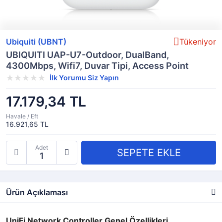
Ubiquiti (UBNT)
Tükeniyor
UBIQUITI UAP-U7-Outdoor, DualBand,
4300Mbps, Wifi7, Duvar Tipi, Access Point
İlk Yorumu Siz Yapın
17.179,34 TL
Havale / Eft
16.921,65 TL
Adet
Ürün Açıklaması
UniFi Network Controller Genel Özellikleri