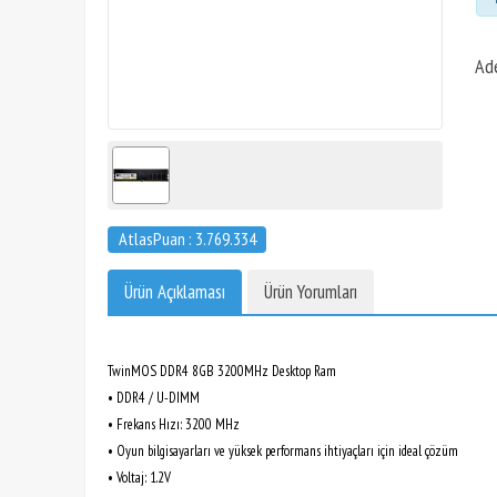
Ad
AtlasPuan : 3.769.334
Ürün Açıklaması
Ürün Yorumları
TwinMOS DDR4 8GB 3200MHz Desktop Ram
• DDR4 / U-DIMM
• Frekans Hızı: 3200 MHz
• Oyun bilgisayarları ve yüksek performans ihtiyaçları için ideal çözüm
• Voltaj: 1.2V