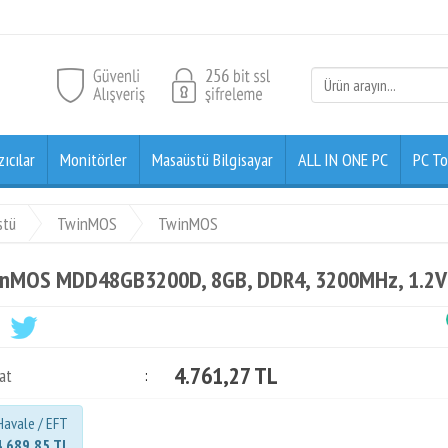
zıcılar
Monitörler
Masaüstü Bilgisayar
ALL IN ONE PC
PC To
stü
TwinMOS
TwinMOS
nMOS MDD48GB3200D, 8GB, DDR4, 3200MHz, 1.2V
4.761,27 TL
at
:
Havale / EFT
4.689,85 TL