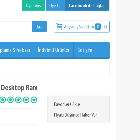
Üye Girişi
Üye Ol
facebook
ile bağlan
Alışveriş Sepetim
0
plama Sihirbazı
İndirimli Ürünler
İletişim
 Desktop Ram
Favorilere Ekle
Fiyatı Düşünce Haber Ver