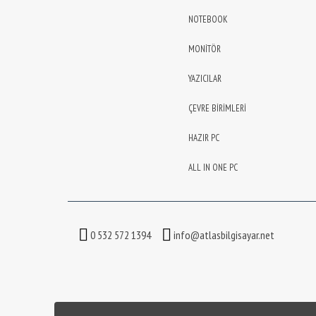
NOTEBOOK
MONİTÖR
YAZICILAR
ÇEVRE BİRİMLERİ
HAZIR PC
ALL IN ONE PC
0 532 572 1394
info@atlasbilgisayar.net