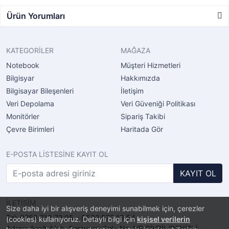
Ürün Yorumları
KATEGORİLER
MAĞAZA
Notebook
Müşteri Hizmetleri
Bilgisyar
Hakkımızda
Bilgisayar Bileşenleri
İletişim
Veri Depolama
Veri Güveniği Politikası
Monitörler
Sipariş Takibi
Çevre Birimleri
Haritada Gör
E-POSTA LİSTESİNE KAYIT OL
KAYIT OL
İLETİŞİM
Size daha iyi bir alışveriş deneyimi sunabilmek için, çerezler
Tel: 0258 713 72 05 – 0532 572 13 94
(cookies) kullanıyoruz. Detaylı bilgi için
kişisel verilerin
Adres: Aşağı Mah. Sarayardı Sok. No:4/B ÇİVRİL/DENİZLİ