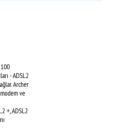
 100
ları - ADSL2
ağlar. Archer
SL modem ve
SL2 +, ADSL2
nı