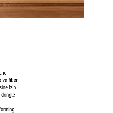
cher
 ve fiber
ine izin
G dongle
forming