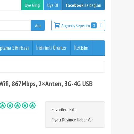
Üye Girişi
Üye Ol
facebook
ile bağlan
Alışveriş Sepetim
0
plama Sihirbazı
İndirimli Ürünler
İletişim
 Wifi, 867Mbps, 2×Anten, 3G-4G USB
Favorilere Ekle
Fiyatı Düşünce Haber Ver