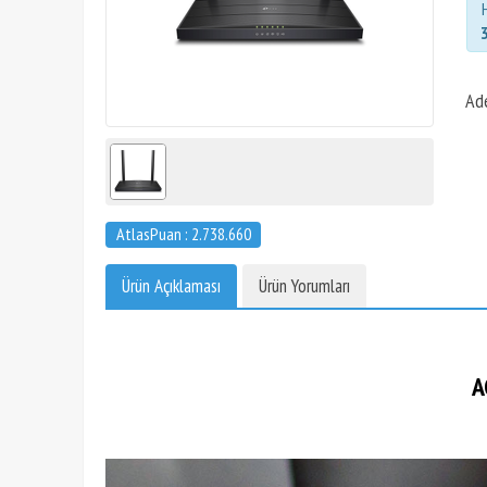
Ad
AtlasPuan : 2.738.660
Ürün Açıklaması
Ürün Yorumları
A