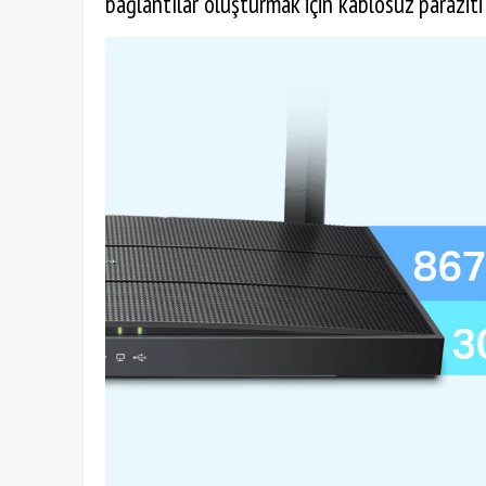
bağlantılar oluşturmak için kablosuz paraziti 