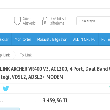
zıcılar
Monitörler
Masaüstü Bilgisayar
ALL IN ONE PC
PC To
p-Link
Tp-Link
LINK ARCHER VR400 V3, AC1200, 4 Port, Dual Band
teği, VDSL2, ADSL2+ MODEM
3.459,36 TL
at
: