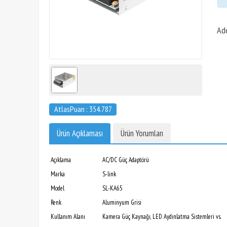
Ad
AtlasPuan : 354.787
Ürün Açıklaması
Ürün Yorumları
Açıklama
AC/DC Güç Adaptörü
Marka
S-link
Model
SL-KA65
Renk
Aluminyum Grisi
Kullanım Alanı
Kamera Güç Kaynağı, LED Aydınlatma Sistemleri vs.