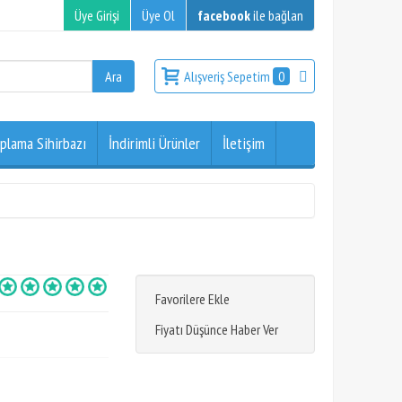
Üye Girişi
Üye Ol
facebook
ile bağlan
Alışveriş Sepetim
0
plama Sihirbazı
İndirimli Ürünler
İletişim
Favorilere Ekle
Fiyatı Düşünce Haber Ver