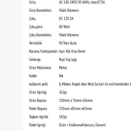
Giriş
AC 110-240V, 50-60Hz, max. 0.75A
Giriş Konnektörü
Vidalı Klemens
Çıkış
DC 12V, 5A
Çıkış gücü
60 Watt
Çıkış Konnektörü
Vidalı Klemens
Verimlilik
%73ten fazla
Koruma Fonksiyonları
Aşırı Yük, Kısa Devre
Gösterge
Yeşil Güç Işığı
Ürün Malzemesi
Metal
Kablo
Yok
kullanım şekli
İç Mekan, Kapali Alan Nem,Su,Asiri Isi v.s.Ortamlardan
Ürün Ağırlığı
162gr
Ürün Boyutu
110mm x 76mm x36mm
Paket Boyutu
115mm x81mm x42mm
Toplam Ağırlık
182gr
Paket İçeriği
Ürün + KullanmaKılavuzu /Garanti