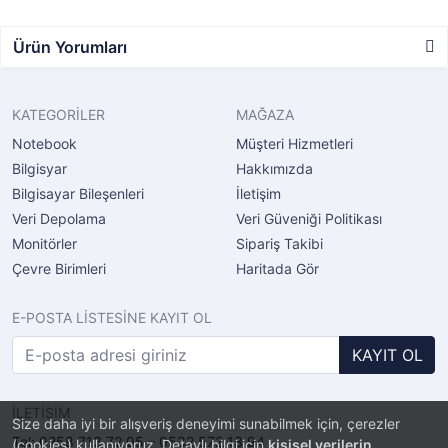
Ürün Yorumları
KATEGORİLER
MAĞAZA
Notebook
Müşteri Hizmetleri
Bilgisyar
Hakkımızda
Bilgisayar Bileşenleri
İletişim
Veri Depolama
Veri Güveniği Politikası
Monitörler
Sipariş Takibi
Çevre Birimleri
Haritada Gör
E-POSTA LİSTESİNE KAYIT OL
KAYIT OL
İLETİŞİM
Size daha iyi bir alışveriş deneyimi sunabilmek için, çerezler
Tel: 0258 713 72 05 – 0532 572 13 94
(cookies) kullanıyoruz. Detaylı bilgi için
kişisel verilerin