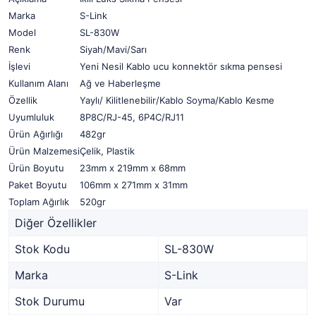
Marka
S-Link
Model
SL-830W
Renk
Siyah/Mavi/Sarı
İşlevi
Yeni Nesil Kablo ucu konnektör sıkma pensesi
Kullanım Alanı
Ağ ve Haberleşme
Özellik
Yaylı/ Kilitlenebilir/Kablo Soyma/Kablo Kesme
Uyumluluk
8P8C/RJ-45, 6P4C/RJ11
Ürün Ağırlığı
482gr
Ürün Malzemesi
Çelik, Plastik
Ürün Boyutu
23mm x 219mm x 68mm
Paket Boyutu
106mm x 271mm x 31mm
Toplam Ağırlık
520gr
Diğer Özellikler
Stok Kodu
SL-830W
Marka
S-Link
Stok Durumu
Var