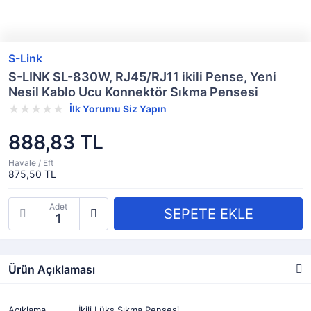
S-Link
S-LINK SL-830W, RJ45/RJ11 ikili Pense, Yeni
Nesil Kablo Ucu Konnektör Sıkma Pensesi
İlk Yorumu Siz Yapın
888,83 TL
Havale / Eft
875,50 TL
Adet
Ürün Açıklaması
Açıklama
İkili Lüks Sıkma Pensesi