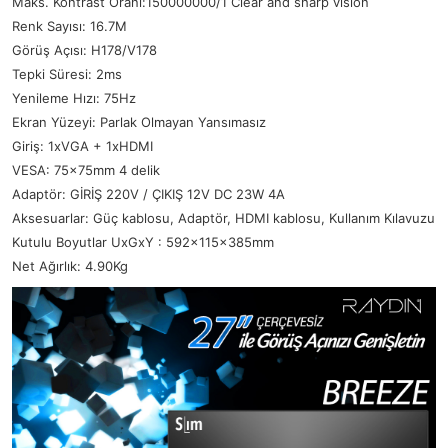
Maks. Kontrast Oranı:150000000/1
Clear and sharp vision
Renk Sayısı: 16.7M
Görüş Açısı: H178/V178
Tepki Süresi: 2ms
Yenileme Hızı: 75Hz
Ekran Yüzeyi: Parlak Olmayan Yansımasız
Giriş: 1xVGA + 1xHDMI
VESA: 75x75mm 4 delik
Adaptör: GİRİŞ 220V / ÇIKIŞ 12V DC 23W 4A
Aksesuarlar: Güç kablosu, Adaptör, HDMI kablosu, Kullanım Kılavuzu
Kutulu Boyutlar UxGxY : 592x115x385mm
Net Ağırlık: 4.90Kg