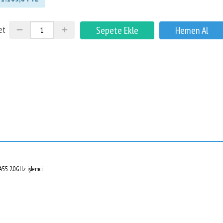
et
-A55 2.0GHz işlemci