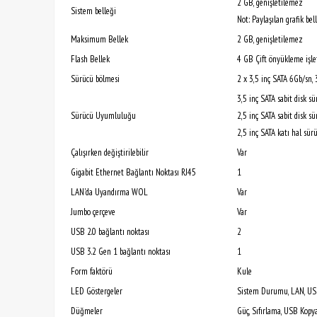
2 GB, genişletilemez
Sistem belleği
Not: Paylaşılan grafik be
Maksimum Bellek
2 GB, genişletilemez
Flash Bellek
4 GB Çift önyükleme işle
Sürücü bölmesi
2 x 3,5 inç SATA 6Gb/sn,
3,5 inç SATA sabit disk sü
Sürücü Uyumluluğu
2,5 inç SATA sabit disk sü
2,5 inç SATA katı hal sürü
Çalışırken değiştirilebilir
Var
Gigabit Ethernet Bağlantı Noktası RJ45
1
LAN'da Uyandırma WOL
Var
Jumbo çerçeve
Var
USB 2.0 bağlantı noktası
2
USB 3.2 Gen 1 bağlantı noktası
1
Form faktörü
Kule
LED Göstergeler
Sistem Durumu, LAN, U
Düğmeler
Güç, Sıfırlama, USB Kop