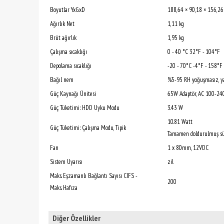
Boyutlar YxGxD
188,64 × 90,18 × 156,2
Ağırlık Net
1,11 kg
Brüt ağırlık
1,95 kg
Çalışma sıcaklığı
0 - 40 °C 32°F - 104°F
Depolama sıcaklığı
-20 - 70°C -4°F - 158°F
Bağıl nem
%5-95 RH yoğuşmasız, y
Güç Kaynağı Ünitesi
65W Adaptör, AC 100-24
Güç Tüketimi: HDD Uyku Modu
3.43 W
10.81 Watt
Güç Tüketimi: Çalışma Modu, Tipik
Tamamen doldurulmuş sürü
Fan
1 x 80mm, 12VDC
Sistem Uyarısı
zil
Maks. Eşzamanlı Bağlantı Sayısı CIFS -
200
Maks. Hafıza
Diğer Özellikler