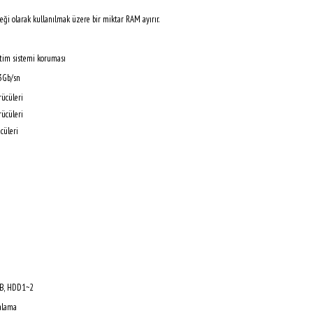
lleği olarak kullanılmak üzere bir miktar RAM ayırır.
tim sistemi koruması
 3Gb/sn
rücüleri
rücüleri
cüleri
SB, HDD1~2
yalama