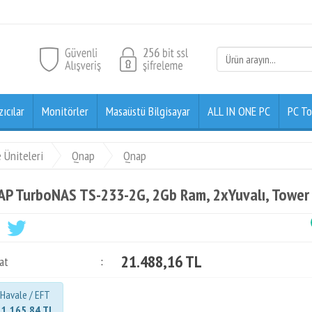
zıcılar
Monitörler
Masaüstü Bilgisayar
ALL IN ONE PC
PC To
 Üniteleri
Qnap
Qnap
P TurboNAS TS-233-2G, 2Gb Ram, 2xYuvalı, Tower
21.488,16 TL
at
:
Havale / EFT
21.165,84 TL