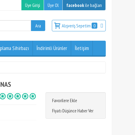
Üye Girişi
Üye Ol
facebook
ile bağlan
Alışveriş Sepetim
0
plama Sihirbazı
İndirimli Ürünler
İletişim
 NAS
Favorilere Ekle
Fiyatı Düşünce Haber Ver