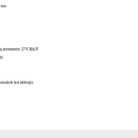
6 mm
aş termometre: 27?C 80.6?F
0V
cülerle test edilmiştir.