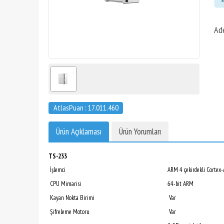
Ad
AtlasPuan : 17.011.460
Ürün Açıklaması
Ürün Yorumları
TS-233
İşlemci
ARM 4 çekirdekli Cortex
CPU Mimarisi
64-bit ARM
Kayan Nokta Birimi
Var
Şifreleme Motoru
Var