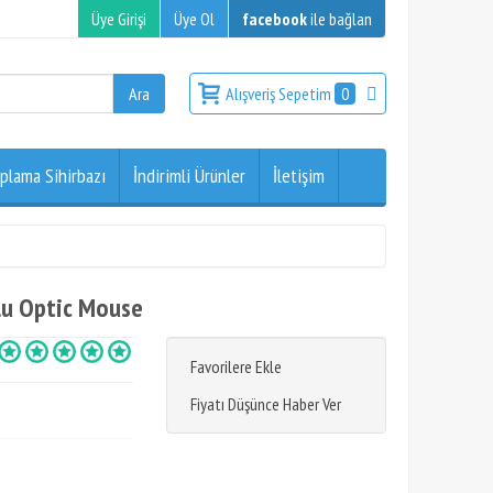
Üye Girişi
Üye Ol
facebook
ile bağlan
Alışveriş Sepetim
0
plama Sihirbazı
İndirimli Ürünler
İletişim
şlu Optic Mouse
Favorilere Ekle
Fiyatı Düşünce Haber Ver