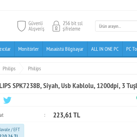
zıcılar
Monitörler
Masaüstü Bilgisayar
ALL IN ONE PC
PC To
Philips
Philips
LIPS SPK7238B, Siyah, Usb Kablolu, 1200dpi, 3 Tu
223,61 TL
at
:
avale / EFT
220,26 TL