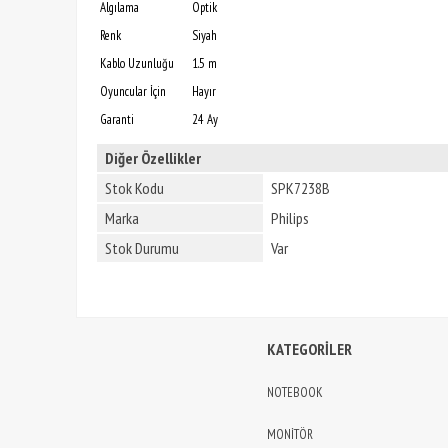
Algılama
Optik
Renk
Siyah
Kablo Uzunluğu
1.5 m
Oyuncular İçin
Hayır
Garanti
24 Ay
Diğer Özellikler
Stok Kodu
SPK7238B
Marka
Philips
Stok Durumu
Var
KATEGORİLER
NOTEBOOK
MONİTÖR