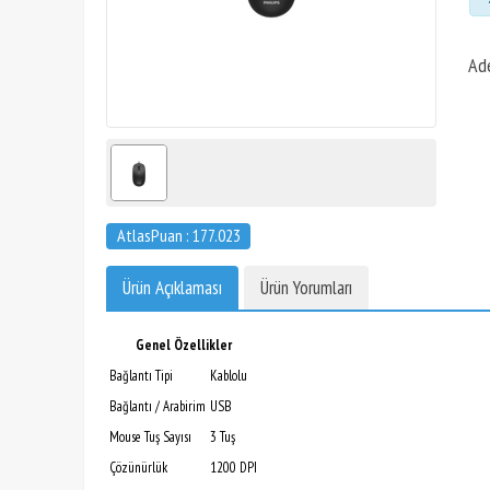
Ad
AtlasPuan : 177.023
Ürün Açıklaması
Ürün Yorumları
Genel Özellikler
Bağlantı Tipi
Kablolu
Bağlantı / Arabirim
USB
Mouse Tuş Sayısı
3 Tuş
Çözünürlük
1200 DPI