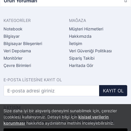
Ürün Yorumları
KATEGORİLER
MAĞAZA
Notebook
Müşteri Hizmetleri
Bilgisyar
Hakkımızda
Bilgisayar Bileşenleri
İletişim
Veri Depolama
Veri Güveniği Politikası
Monitörler
Sipariş Takibi
Çevre Birimleri
Haritada Gör
E-POSTA LİSTESİNE KAYIT OL
KAYIT OL
İLETİŞİM
Size daha iyi bir alışveriş deneyimi sunabilmek için, çerezler
Tel: 0258 713 72 05 – 0532 572 13 94
(cookies) kullanıyoruz. Detaylı bilgi için
kişisel verilerin
Adres: Aşağı Mah. Sarayardı Sok. No:4/B ÇİVRİL/DENİZLİ
korunması
hakkında aydınlatma metnini inceleyebilirsiniz.