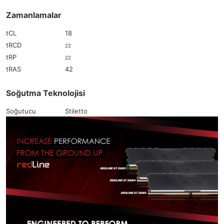
Zamanlamalar
tCL
18
tRCD
22
tRP
22
tRAS
42
Soğutma Teknolojisi
Soğutucu
Stiletto