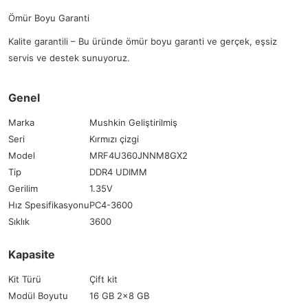
Ömür Boyu Garanti
Kalite garantili – Bu üründe ömür boyu garanti ve gerçek, eşsiz
servis ve destek sunuyoruz.
Genel
Marka
Mushkin Geliştirilmiş
Seri
Kırmızı çizgi
Model
MRF4U360JNNM8GX2
Tip
DDR4 UDIMM
Gerilim
1.35V
Hız Spesifikasyonu
PC4-3600
Sıklık
3600
Kapasite
Kit Türü
Çift kit
Modül Boyutu
16 GB 2x8 GB