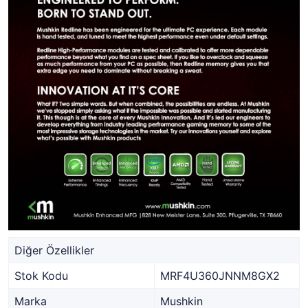
Diğer Özellikler
Stok Kodu
MRF4U360JNNM8GX2
Marka
Mushkin