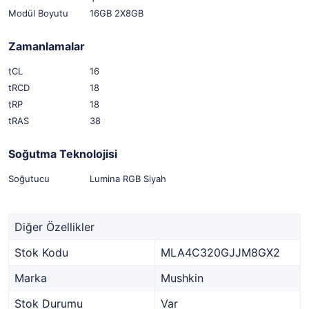
Modül Boyutu
16GB 2X8GB
Zamanlamalar
tCL
16
tRCD
18
tRP
18
tRAS
38
Soğutma Teknolojisi
Soğutucu
Lumina RGB Siyah
Diğer Özellikler
Stok Kodu
MLA4C320GJJM8GX2
Marka
Mushkin
Stok Durumu
Var