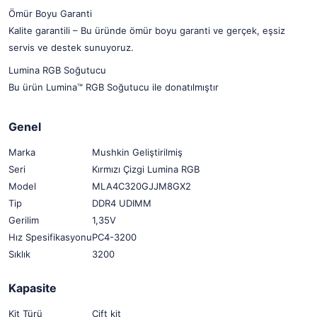
Ömür Boyu Garanti
Kalite garantili – Bu üründe ömür boyu garanti ve gerçek, eşsiz
servis ve destek sunuyoruz.
Lumina RGB Soğutucu
Bu ürün Lumina™ RGB Soğutucu ile donatılmıştır
Genel
Marka
Mushkin Geliştirilmiş
Seri
Kırmızı Çizgi Lumina RGB
Model
MLA4C320GJJM8GX2
Tip
DDR4 UDIMM
Gerilim
1,35V
Hız Spesifikasyonu
PC4-3200
Sıklık
3200
Kapasite
Kit Türü
Çift kit