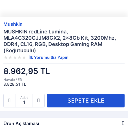
Mushkin
MUSHKIN redLine Lumina,
MLA4C320GJJM8GX2, 2x8Gb Kit, 3200Mhz,
DDR4, CL16, RGB, Desktop Gaming RAM
(Soğutuculu)
İlk Yorumu Siz Yapın
8.962,95 TL
Havale / Eft
8.828,51 TL
Adet
Ürün Açıklaması