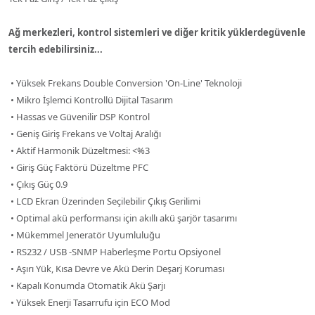
Ağ merkezleri, kontrol sistemleri ve diğer kritik yüklerdegüvenle
tercih edebilirsiniz...
•
Yüksek Frekans Double Conversion 'On-Line' Teknoloji
• Mikro İşlemci Kontrollü Dijital Tasarım
• Hassas ve Güvenilir DSP Kontrol
• Geniş Giriş Frekans ve Voltaj Aralığı
• Aktif Harmonik Düzeltmesi: <%3
• Giriş Güç Faktörü Düzeltme PFC
• Çıkış Güç 0.9
• LCD Ekran Üzerinden Seçilebilir Çıkış Gerilimi
• Optimal akü performansı için akıllı akü şarjör tasarımı
• Mükemmel Jeneratör Uyumluluğu
• RS232 / USB -SNMP Haberleşme Portu Opsiyonel
• Aşırı Yük, Kısa Devre ve Akü Derin Deşarj Koruması
• Kapalı Konumda Otomatik Akü Şarjı
• Yüksek Enerji Tasarrufu için ECO Mod