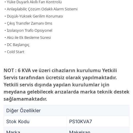
• Yüke Duyarlı Akıllı Fan Kontrolü
• Anlaşılabilir, Çözüm Odaklı Alarm Sistemi
• Düşük-Yüksek Gerilim Koruması
• Çıkış Transfer Zamanı 0ms
• İzolasyon Trafo Opsiyonel
• Akü ile Ek Besleme Süresi
• DC Başlangıç
• Cold Start
NOT : 6 KVA ve üzeri cihazların kurulumu Yetkili
Servis tarafından ücretsiz olarak yapılmaktadır.
Yetkili servis dışında yapılan kurulumlar için
meydana gelebilecek arızalarda marka teknik destek
sağlamamaktadır.
Diğer Özellikler
Stok Kodu
PS10KVA7
Marka
Makelsan