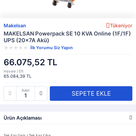
Makelsan
Tükeniyor
MAKELSAN Powerpack SE 10 KVA Online (1F/1F)
UPS (20x7A Akü)
İlk Yorumu Siz Yapın
66.075,52 TL
Havale / Eft
65.084,39 TL
Adet
Ürün Açıklaması
Tek Faz Giriş / Tek Faz Çıkış