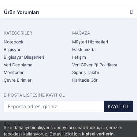
Ürün Yorumları
KATEGORİLER
MAĞAZA
Notebook
Müşteri Hizmetleri
Bilgisyar
Hakkımızda
Bilgisayar Bileşenleri
İletişim
Veri Depolama
Veri Güveniği Politikası
Monitörler
Sipariş Takibi
Çevre Birimleri
Haritada Gör
E-POSTA LİSTESİNE KAYIT OL
KAYIT OL
İLETİŞİM
Size daha iyi bir alışveriş deneyimi sunabilmek için, çerezler
Tel: 0258 713 72 05 – 0532 572 13 94
(cookies) kullanıyoruz. Detaylı bilgi için
kişisel verilerin