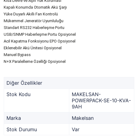
Kısa Devre ve Aşırı Yük Koruması
Kapalı Konumda Otomatik Akü Şarjı
Yüke Duyarlı Akıllı Fan Kontrolü
Mükemmel Jeneratör Uyumluluğu
Standart RS232 Haberleşme Portu
USB/SNMP Haberleşme Portu Opsiyonel
Acil Kapatma Fonksiyonu EPO Opsiyonel
Eklenebilir Akü Ünitesi Opsiyonel
Manuel Bypass
N+X Paralelleme Özelliği Opsiyonel
Diğer Özellikler
Stok Kodu
MAKELSAN-
POWERPACK-SE-10-KVA-
9AH
Marka
Makelsan
Stok Durumu
Var