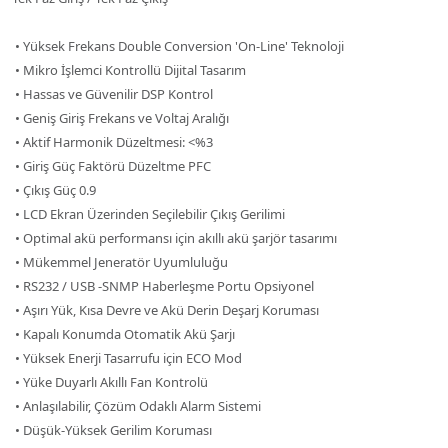
•
Yüksek Frekans Double Conversion 'On-Line' Teknoloji
• Mikro İşlemci Kontrollü Dijital Tasarım
• Hassas ve Güvenilir DSP Kontrol
• Geniş Giriş Frekans ve Voltaj Aralığı
• Aktif Harmonik Düzeltmesi: <%3
• Giriş Güç Faktörü Düzeltme PFC
• Çıkış Güç 0.9
• LCD Ekran Üzerinden Seçilebilir Çıkış Gerilimi
• Optimal akü performansı için akıllı akü şarjör tasarımı
• Mükemmel Jeneratör Uyumluluğu
• RS232 / USB -SNMP Haberleşme Portu Opsiyonel
• Aşırı Yük, Kısa Devre ve Akü Derin Deşarj Koruması
• Kapalı Konumda Otomatik Akü Şarjı
• Yüksek Enerji Tasarrufu için ECO Mod
• Yüke Duyarlı Akıllı Fan Kontrolü
• Anlaşılabilir, Çözüm Odaklı Alarm Sistemi
• Düşük-Yüksek Gerilim Koruması