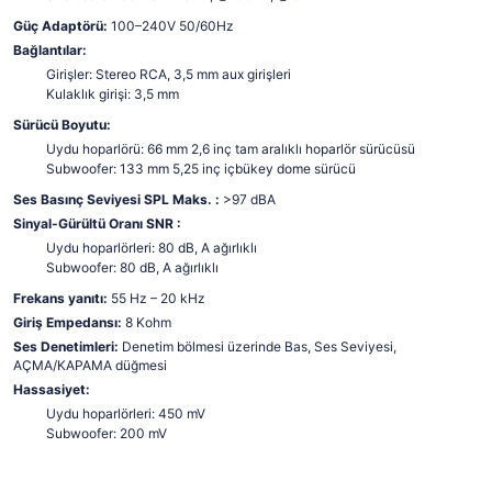
Güç Adaptörü:
100–240V 50/60Hz
Bağlantılar:
Girişler: Stereo RCA, 3,5 mm aux girişleri
Kulaklık girişi: 3,5 mm
Sürücü Boyutu:
Uydu hoparlörü: 66 mm 2,6 inç tam aralıklı hoparlör sürücüsü
Subwoofer: 133 mm 5,25 inç içbükey dome sürücü
Ses Basınç Seviyesi SPL Maks. :
>97 dBA
Sinyal-Gürültü Oranı SNR :
Uydu hoparlörleri: 80 dB, A ağırlıklı
Subwoofer: 80 dB, A ağırlıklı
Frekans yanıtı:
55 Hz – 20 kHz
Giriş Empedansı:
8 Kohm
Ses Denetimleri:
Denetim bölmesi üzerinde Bas, Ses Seviyesi,
AÇMA/KAPAMA düğmesi
Hassasiyet:
Uydu hoparlörleri: 450 mV
Subwoofer: 200 mV