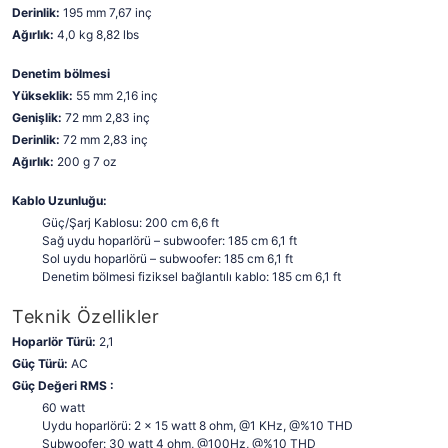
Derinlik:
195 mm 7,67 inç
Ağırlık:
4,0 kg 8,82 lbs
Denetim bölmesi
Yükseklik:
55 mm 2,16 inç
Genişlik:
72 mm 2,83 inç
Derinlik:
72 mm 2,83 inç
Ağırlık:
200 g 7 oz
Kablo Uzunluğu:
Güç/Şarj Kablosu: 200 cm 6,6 ft
Sağ uydu hoparlörü – subwoofer: 185 cm 6,1 ft
Sol uydu hoparlörü – subwoofer: 185 cm 6,1 ft
Denetim bölmesi fiziksel bağlantılı kablo: 185 cm 6,1 ft
Teknik Özellikler
Hoparlör Türü:
2,1
Güç Türü:
AC
Güç Değeri RMS :
60 watt
Uydu hoparlörü: 2 x 15 watt 8 ohm, @1 KHz, @%10 THD
Subwoofer: 30 watt 4 ohm, @100Hz, @%10 THD