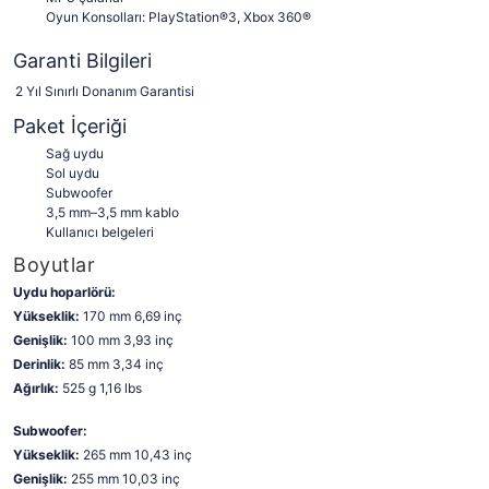
Oyun Konsolları: PlayStation®3, Xbox 360®
Garanti Bilgileri
2 Yıl Sınırlı Donanım Garantisi
Paket İçeriği
Sağ uydu
Sol uydu
Subwoofer
3,5 mm–3,5 mm kablo
Kullanıcı belgeleri
Boyutlar
Uydu hoparlörü:
Yükseklik:
170 mm 6,69 inç
Genişlik:
100 mm 3,93 inç
Derinlik:
85 mm 3,34 inç
Ağırlık:
525 g 1,16 lbs
Subwoofer:
Yükseklik:
265 mm 10,43 inç
Genişlik:
255 mm 10,03 inç