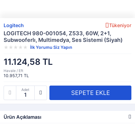
Logitech
Tükeniyor
LOGITECH 980-001054, Z533, 60W, 2+1,
Subwooferlı, Multimedya, Ses Sistemi (Siyah)
İlk Yorumu Siz Yapın
11.124,58 TL
Havale / Eft
10.957,71 TL
Adet
Ürün Açıklaması