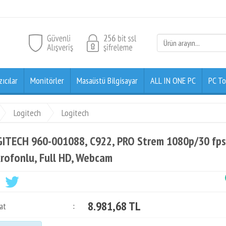
zıcılar
Monitörler
Masaüstü Bilgisayar
ALL IN ONE PC
PC To
Logitech
Logitech
ITECH 960-001088, C922, PRO Strem 1080p/30 fps, O
rofonlu, Full HD, Webcam
8.981,68 TL
at
: