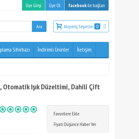
Üye Girişi
Üye Ol
facebook
ile bağlan
Alışveriş Sepetim
0
plama Sihirbazı
İndirimli Ürünler
İletişim
tomatik Işık Düzeltimi, Dahili Çift
Favorilere Ekle
Fiyatı Düşünce Haber Ver