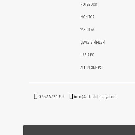
NOTEBOOK
MONİTÖR
YAZICILAR
ÇEVRE BİRİMLERİ
HAZIR PC
ALL IN ONE PC
0 532 572 1394
info@atlasbilgisayar.net