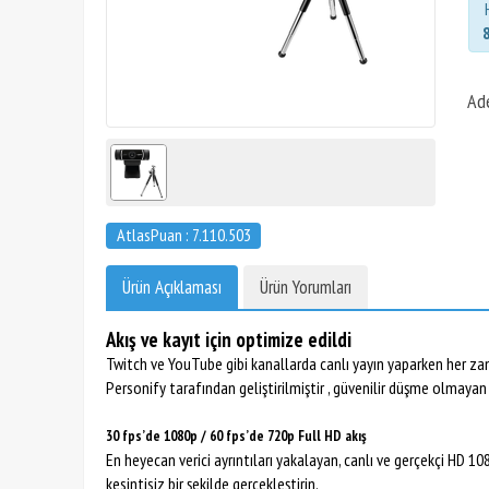
Ad
AtlasPuan : 7.110.503
Ürün Açıklaması
Ürün Yorumları
Akış ve kayıt için optimize edildi
Twitch ve YouTube gibi kanallarda canlı yayın yaparken her zam
Personify tarafından geliştirilmiştir , güvenilir düşme olmayan
30 fps’de 1080p / 60 fps’de 720p Full HD akış
En heyecan verici ayrıntıları yakalayan, canlı ve gerçekçi HD 10
kesintisiz bir şekilde gerçekleştirin.