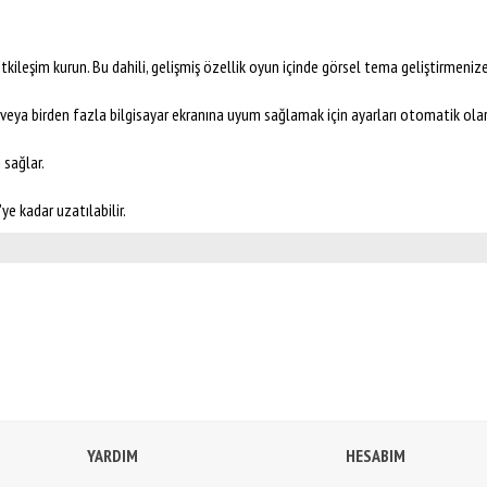
 etkileşim kurun. Bu dahili, gelişmiş özellik oyun içinde görsel tema geliştirmeni
ını veya birden fazla bilgisayar ekranına uyum sağlamak için ayarları otomatik ola
 sağlar.
. 18,5cm'ye kadar uzatılabilir.
YARDIM
HESABIM