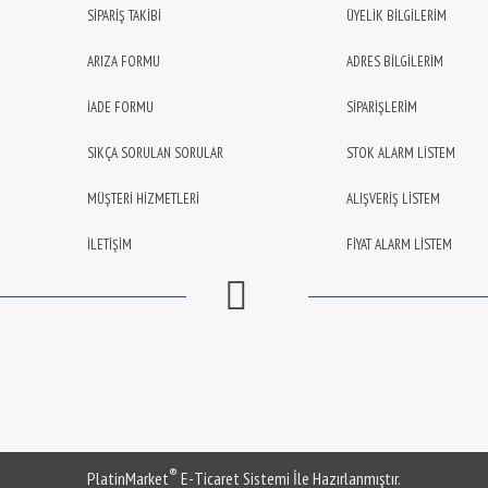
SİPARİŞ TAKİBİ
ÜYELİK BİLGİLERİM
ARIZA FORMU
ADRES BİLGİLERİM
İADE FORMU
SİPARİŞLERİM
SIKÇA SORULAN SORULAR
STOK ALARM LİSTEM
MÜŞTERİ HİZMETLERİ
ALIŞVERİŞ LİSTEM
İLETİŞİM
FİYAT ALARM LİSTEM
®
PlatinMarket
E-Ticaret Sistemi
İle Hazırlanmıştır.