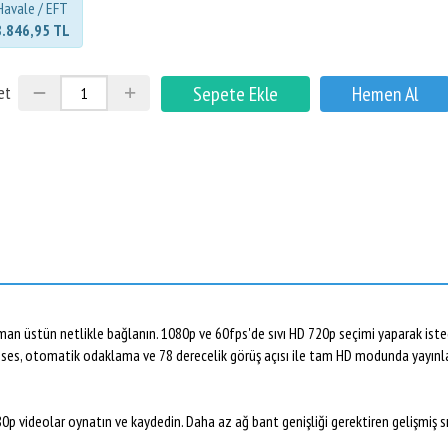
Havale / EFT
8.846,95 TL
et
an üstün netlikle bağlanın. 1080p ve 60fps'de sıvı HD 720p seçimi yaparak isted
 ses, otomatik odaklama ve 78 derecelik görüş açısı ile tam HD modunda yayınlayı
80p videolar oynatın ve kaydedin. Daha az ağ bant genişliği gerektiren gelişmiş sı