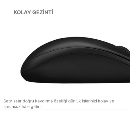
KOLAY GEZİNTİ
Satır satır doğru kaydırma özelliği günlük işlerinizi kolay ve
sorunsuz hâle getirir.