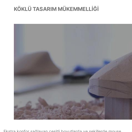
KÖKLÜ TASARIM MÜKEMMELLİĞİ
Ekstra konfor sağlayan çeşitli boyutlarda ve şekillerde mouse