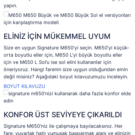
yapın.
ELİNİZ İÇİN MÜKEMMEL UYUM
Size en uygun Signature M650’yi seçin. M650’yi küçük-
orta boyutlu eller için, M650 L’yi büyük boyutlu eller
için ve M650 L Sol’u ise sol elini kullananlar için
öneriyoruz. Hangi farenin size uygun olduğundan emin
değil misiniz? Aşağıdaki boyut kılavuzumuzu inceleyin.
BOYUT KILAVUZU
KONFOR ÜST SEVİYEYE ÇIKARILDI
Signature M650’niz ile çalışmaya bayılacaksınız. Her
fare, yuvarlak hatlı yumuşak başparmak alanı ve elinizin