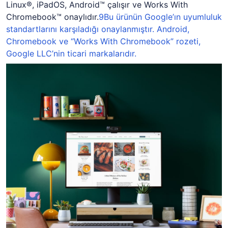
Linux
®
, iPadOS, Android
™
çalışır ve Works With
Chromebook
™
onaylıdır.
9
Bu ürünün Google’ın uyumluluk
standartlarını karşıladığı onaylanmıştır. Android,
Chromebook ve “Works With Chromebook” rozeti,
Google LLC’nin ticari markalarıdır.