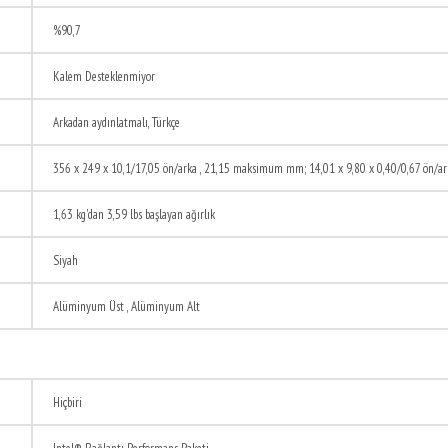
%90,7
Kalem Desteklenmiyor
Arkadan aydınlatmalı, Türkçe
356 x 249 x 10,1/17,05 ön/arka , 21,15 maksimum mm; 14,01 x 9,80 x 0,40/0,67 ön/ar
1,63 kg'dan 3,59 lbs başlayan ağırlık
Siyah
Alüminyum Üst , Alüminyum Alt
Hiçbiri