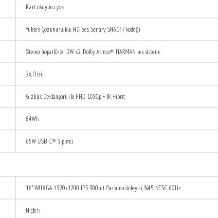
Kart okuyucu yok
Yüksek Çözünürlüklü HD Ses, Senary SN6147 kodeği
Stereo hoparlörler, 2W x2, Dolby Atmos®, HARMAN ses sistemi
2x, Dizi
Gizlilik Deklanşörü ile FHD 1080p + IR Hibrit
64Wh
65W USB-C® 3 pimli
16" WUXGA 1920x1200 IPS 300nit Parlama önleyici, %45 NTSC, 60Hz
Hiçbiri