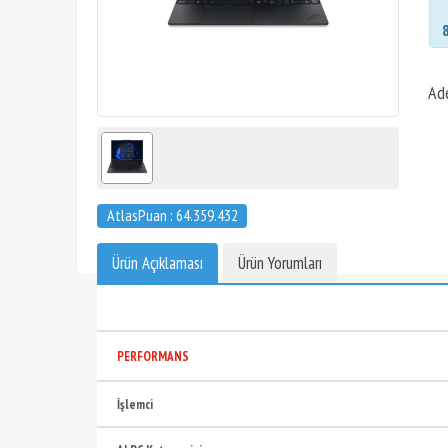
Ad
AtlasPuan : 64.359.432
Ürün Açıklaması
Ürün Yorumları
PERFORMANS
İşlemci