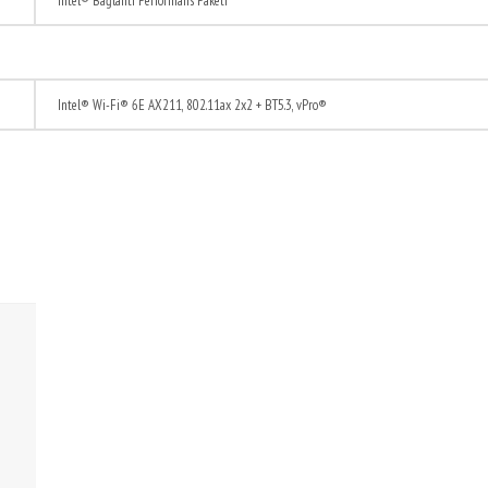
Intel® Bağlantı Performans Paketi
Intel® Wi-Fi® 6E AX211, 802.11ax 2x2 + BT5.3, vPro®