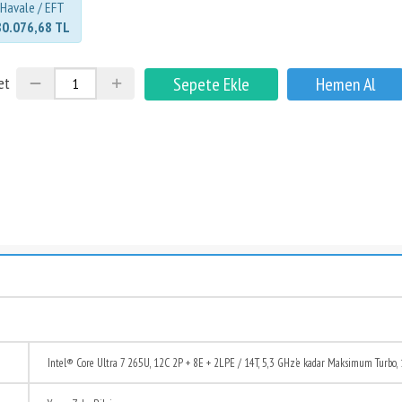
Havale / EFT
80.076,68 TL
et
Intel® Core Ultra 7 265U, 12C 2P + 8E + 2LPE / 14T, 5,3 GHz'e kadar Maksimum Turbo, 