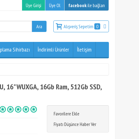
Üye Girişi
Üye Ol
facebook
ile bağlan
Alışveriş Sepetim
0
plama Sihirbazı
İndirimli Ürünler
İletişim
U, 16" WUXGA, 16Gb Ram, 512Gb SSD,
Favorilere Ekle
Fiyatı Düşünce Haber Ver