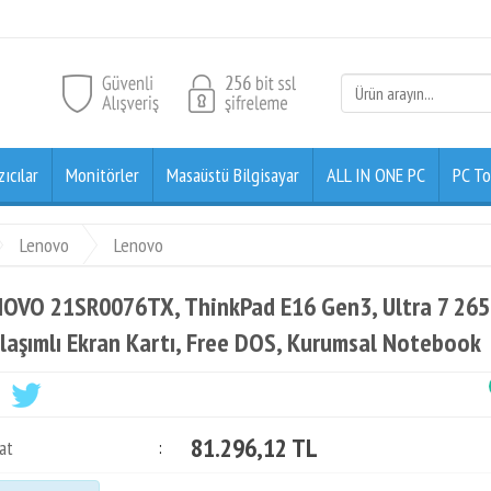
zıcılar
Monitörler
Masaüstü Bilgisayar
ALL IN ONE PC
PC To
Lenovo
Lenovo
OVO 21SR0076TX, ThinkPad E16 Gen3, Ultra 7 265
laşımlı Ekran Kartı, Free DOS, Kurumsal Notebook
81.296,12 TL
at
: