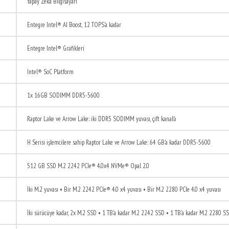
Yapay Zeka Bilgisayarı
Entegre Intel® AI Boost, 12 TOPS'a kadar
Entegre Intel® Grafikleri
Intel® SoC Platform
1x 16GB SODIMM DDR5-5600
Raptor Lake ve Arrow Lake: iki DDR5 SODIMM yuvası, çift kanallı
H Serisi işlemcilere sahip Raptor Lake ve Arrow Lake: 64 GB'a kadar DDR5-5600
512 GB SSD M.2 2242 PCIe® 4.0x4 NVMe® Opal 2.0
İki M.2 yuvası • Bir M.2 2242 PCIe® 4.0 x4 yuvası • Bir M.2 2280 PCIe 4.0 x4 yuvası
İki sürücüye kadar, 2x M.2 SSD • 1 TB'a kadar M.2 2242 SSD • 1 TB'a kadar M.2 2280 S