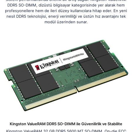
DDR5 SO-DIMM, dizüstü bilgisayar kategorisinde yer alarak hem
profesyonellere hem de ileri düzey kullanıcılara hitap eder. En yeni
nesil DDR5 teknolojisi, enerji verimliliği ve üstün hız avantajını tek
modül üzerinden sunar.
Kingston ValueRAM DDR5 SO-DIMM ile Güvenilirlik ve Stabilite
Kingston ValueRAM 32 GB DDR5 5600 MT SO-DIMM, On-die ECC