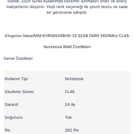
özellik, uzun süreli kullanımda sistemin ısınmasını önler ve enerji
maliyetlerini düşürür. Yeşil renk seçeneği ile çevre dostu ve sade
bir görünüme sahiptir.
Kingston ValueRAM KVR56S46BD8-32 32GB DDR5 5600Mhz CL46
Notebook RAM Özellikleri
Genel Özellikler
Kullanım Tipi
Notebook
Gecikme Süresi
CL46
Garanti
24 Ay
Soğutucu
Yok
Pin
262 Pin