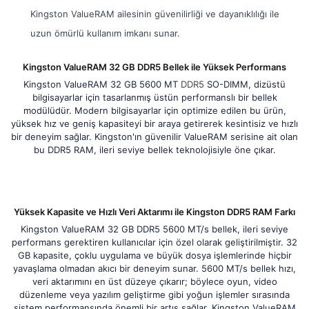
Kingston ValueRAM ailesinin güvenilirliği ve dayanıklılığı ile
uzun ömürlü kullanım imkanı sunar.
Kingston ValueRAM 32 GB DDR5 Bellek ile Yüksek Performans
Kingston ValueRAM 32 GB 5600 MT
DDR5
SO-DIMM, dizüstü
bilgisayarlar için tasarlanmış üstün performanslı bir bellek
modülüdür. Modern bilgisayarlar için optimize edilen bu ürün,
yüksek hız ve geniş kapasiteyi bir araya getirerek kesintisiz ve hızlı
bir deneyim sağlar. Kingston'ın güvenilir ValueRAM serisine ait olan
bu DDR5 RAM, ileri seviye bellek teknolojisiyle öne çıkar.
Yüksek Kapasite ve Hızlı Veri Aktarımı ile Kingston DDR5 RAM Farkı
Kingston ValueRAM 32 GB DDR5 5600 MT/s bellek, ileri seviye
performans gerektiren kullanıcılar için özel olarak geliştirilmiştir. 32
GB kapasite, çoklu uygulama ve büyük dosya işlemlerinde hiçbir
yavaşlama olmadan akıcı bir deneyim sunar. 5600 MT/s bellek hızı,
veri aktarımını en üst düzeye çıkarır; böylece oyun, video
düzenleme veya yazılım geliştirme gibi yoğun işlemler sırasında
sistem performansında önemli bir artış sağlar. Kingston ValueRAM