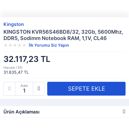
Kingston
KINGSTON KVR56S46BD8/32, 32Gb, 5600Mhz,
DDR5, Sodimm Notebook RAM, 1,1V, CL46
İlk Yorumu Siz Yapın
32.117,23 TL
Havale / Eft
31.635,47 TL
Adet
Ürün Açıklaması