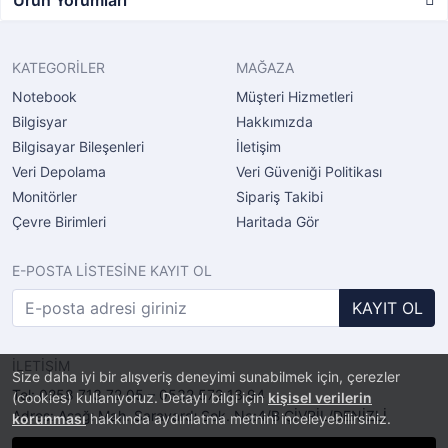
KATEGORİLER
MAĞAZA
Notebook
Müşteri Hizmetleri
Bilgisyar
Hakkımızda
Bilgisayar Bileşenleri
İletişim
Veri Depolama
Veri Güveniği Politikası
Monitörler
Sipariş Takibi
Çevre Birimleri
Haritada Gör
E-POSTA LİSTESİNE KAYIT OL
KAYIT OL
İLETİŞİM
Size daha iyi bir alışveriş deneyimi sunabilmek için, çerezler
Tel: 0258 713 72 05 – 0532 572 13 94
(cookies) kullanıyoruz. Detaylı bilgi için
kişisel verilerin
Adres: Aşağı Mah. Sarayardı Sok. No:4/B ÇİVRİL/DENİZLİ
korunması
hakkında aydınlatma metnini inceleyebilirsiniz.