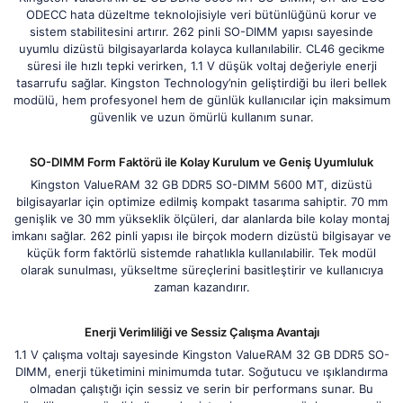
ODECC hata düzeltme teknolojisiyle veri bütünlüğünü korur ve
sistem stabilitesini artırır. 262 pinli SO-DIMM yapısı sayesinde
uyumlu dizüstü bilgisayarlarda kolayca kullanılabilir. CL46 gecikme
süresi ile hızlı tepki verirken, 1.1 V düşük voltaj değeriyle enerji
tasarrufu sağlar. Kingston Technology’nin geliştirdiği bu ileri bellek
modülü, hem profesyonel hem de günlük kullanıcılar için maksimum
güvenlik ve uzun ömürlü kullanım sunar.
SO-DIMM Form Faktörü ile Kolay Kurulum ve Geniş Uyumluluk
Kingston ValueRAM 32 GB DDR5 SO-DIMM 5600 MT, dizüstü
bilgisayarlar için optimize edilmiş kompakt tasarıma sahiptir. 70 mm
genişlik ve 30 mm yükseklik ölçüleri, dar alanlarda bile kolay montaj
imkanı sağlar. 262 pinli yapısı ile birçok modern dizüstü bilgisayar ve
küçük form faktörlü sistemde rahatlıkla kullanılabilir. Tek modül
olarak sunulması, yükseltme süreçlerini basitleştirir ve kullanıcıya
zaman kazandırır.
Enerji Verimliliği ve Sessiz Çalışma Avantajı
1.1 V çalışma voltajı sayesinde Kingston ValueRAM 32 GB DDR5 SO-
DIMM, enerji tüketimini minimumda tutar. Soğutucu ve ışıklandırma
olmadan çalıştığı için sessiz ve serin bir performans sunar. Bu