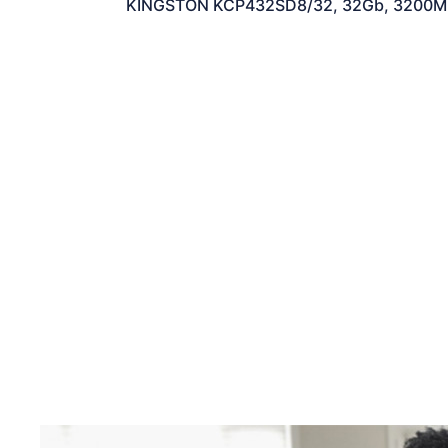
KINGSTON KCP432SD8/32, 32Gb, 3200Mh