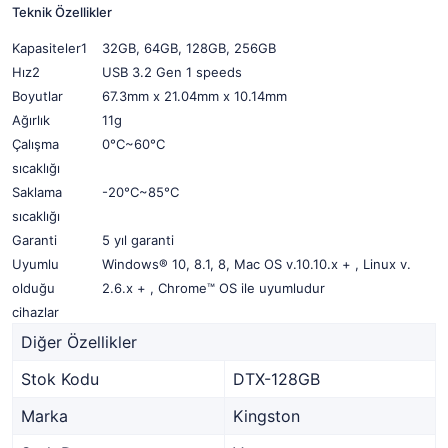
Teknik Özellikler
Kapasiteler
1
32GB, 64GB, 128GB, 256GB
Hız
2
USB 3.2 Gen 1 speeds
Boyutlar
67.3mm x 21.04mm x 10.14mm
Ağırlık
11g
Çalışma
0°C~60°C
sıcaklığı
Saklama
-20°C~85°C
sıcaklığı
Garanti
5 yıl garanti
Uyumlu
Windows® 10, 8.1, 8, Mac OS v.10.10.x + , Linux v.
olduğu
2.6.x + , Chrome™ OS ile uyumludur
cihazlar
Diğer Özellikler
Stok Kodu
DTX-128GB
Marka
Kingston