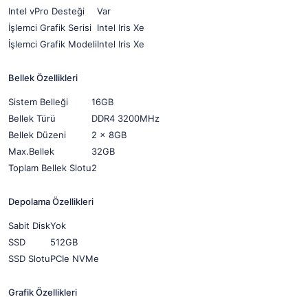
Intel vPro Desteği
Var
İşlemci Grafik Serisi
Intel Iris Xe
İşlemci Grafik Modeli
Intel Iris Xe
Bellek Özellikleri
Sistem Belleği
16GB
Bellek Türü
DDR4 3200MHz
Bellek Düzeni
2 x 8GB
Max.Bellek
32GB
Toplam Bellek Slotu
2
Depolama Özellikleri
Sabit Disk
Yok
SSD
512GB
SSD Slotu
PCIe NVMe
Grafik Özellikleri