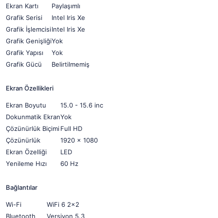
Ekran Kartı
Paylaşımlı
Grafik Serisi
Intel Iris Xe
Grafik İşlemcisi
Intel Iris Xe
Grafik Genişliği
Yok
Grafik Yapısı
Yok
Grafik Gücü
Belirtilmemiş
Ekran Özellikleri
Ekran Boyutu
15.0 - 15.6 inc
Dokunmatik Ekran
Yok
Çözünürlük Biçimi
Full HD
Çözünürlük
1920 x 1080
Ekran Özelliği
LED
Yenileme Hızı
60 Hz
Bağlantılar
Wi-Fi
WiFi 6 2x2
Bluetooth
Versiyon 5.3