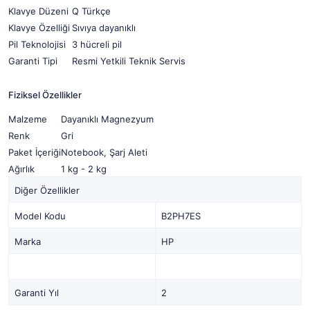
Klavye Düzeni
Q Türkçe
Klavye Özelliği
Sıvıya dayanıklı
Pil Teknolojisi
3 hücreli pil
Garanti Tipi
Resmi Yetkili Teknik Servis
Fiziksel Özellikler
Malzeme
Dayanıklı Magnezyum
Renk
Gri
Paket İçeriği
Notebook, Şarj Aleti
Ağırlık
1 kg - 2 kg
Diğer Özellikler
Model Kodu
B2PH7ES
Marka
HP
Garanti Yıl
2