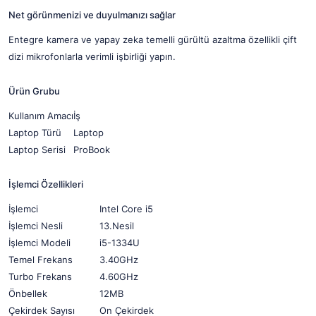
Net görünmenizi ve duyulmanızı sağlar
Entegre kamera ve yapay zeka temelli gürültü azaltma özellikli çift
dizi mikrofonlarla verimli işbirliği yapın.
Ürün Grubu
Kullanım Amacı
İş
Laptop Türü
Laptop
Laptop Serisi
ProBook
İşlemci Özellikleri
İşlemci
Intel Core i5
İşlemci Nesli
13.Nesil
İşlemci Modeli
i5-1334U
Temel Frekans
3.40GHz
Turbo Frekans
4.60GHz
Önbellek
12MB
Çekirdek Sayısı
On Çekirdek