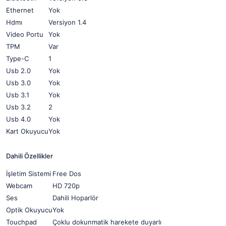
Ethernet
Yok
Hdmı
Versiyon 1.4
Video Portu
Yok
TPM
Var
Type-C
1
Usb 2.0
Yok
Usb 3.0
Yok
Usb 3.1
Yok
Usb 3.2
2
Usb 4.0
Yok
Kart Okuyucu
Yok
Dahili Özellikler
İşletim Sistemi
Free Dos
Webcam
HD 720p
Ses
Dahili Hoparlör
Optik Okuyucu
Yok
Touchpad
Çoklu dokunmatik harekete duyarlı