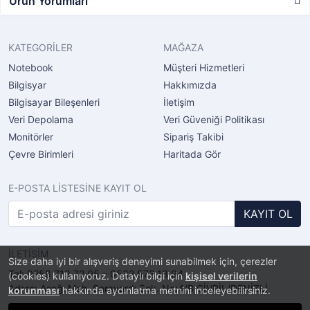
Ürün Yorumları
KATEGORİLER
MAĞAZA
Notebook
Müşteri Hizmetleri
Bilgisyar
Hakkımızda
Bilgisayar Bileşenleri
İletişim
Veri Depolama
Veri Güveniği Politikası
Monitörler
Sipariş Takibi
Çevre Birimleri
Haritada Gör
E-POSTA LİSTESİNE KAYIT OL
KAYIT OL
İLETİŞİM
Size daha iyi bir alışveriş deneyimi sunabilmek için, çerezler
Tel: 0258 713 72 05 – 0532 572 13 94
(cookies) kullanıyoruz. Detaylı bilgi için
kişisel verilerin
Adres: Aşağı Mah. Sarayardı Sok. No:4/B ÇİVRİL/DENİZLİ
korunması
hakkında aydınlatma metnini inceleyebilirsiniz.