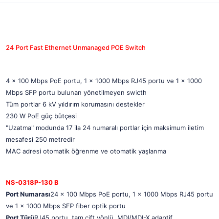
24 Port Fast Ethernet Unmanaged POE Switch
4 x 100 Mbps PoE portu, 1 x 1000 Mbps RJ45 portu ve 1 x 1000
Mbps SFP portu bulunan yönetilmeyen swicth
Tüm portlar 6 kV yıldırım korumasını destekler
230 W PoE güç bütçesi
"Uzatma" modunda 17 ila 24 numaralı portlar için maksimum iletim
mesafesi 250 metredir
MAC adresi otomatik öğrenme ve otomatik yaşlanma
NS-0318P-130 B
Port Numarası
24 × 100 Mbps PoE portu, 1 × 1000 Mbps RJ45 portu
ve 1 × 1000 Mbps SFP fiber optik portu
Port Türü
RJ45 portu, tam çift yönlü, MDI/MDI-X adaptif