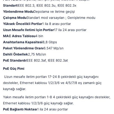
Standart
IEEE 802.3, IEEE 802.3u, IEEE 802.3x
Yönlendirme Modu
Depolama ve iletme geçişi
Çalışma Modu
Standart mod varsayılan ; Genişletme modu
Yüksek Öncelikli Portlar
1 ila 8 arası portlar
Uzun Mesafe Iletimi Için Portlar
17 ila 24 arası portlar
MAC Adres Tablosu
4 bin
Anahtarlama Kapasitesi
8,8 Gbps
Paket Yönlendirme Oranı
6.547 Mp/sn
Dahili Önbellek
2,75 Mb/sn
PoE Standardı
IEEE 802.3af, IEEE 802.3at
PoE Güç Pimi
Uzun mesafe iletim portları 17-24 8 çekirdekli güç kaynağını
destekler, Ethernet kablosu 1/2/3/6 ve 4/5/7/8 eş zamanlı güç
kaynağı sağlar.
Yakın mesafe iletim portları 1-8 4 çekirdekli güç kaynağını destekler,
Ethernet kablosu 1/2/3/6 güç kaynağı sağlar.
PoE Bağlantı Noktası
1 ila 24 arası portlar