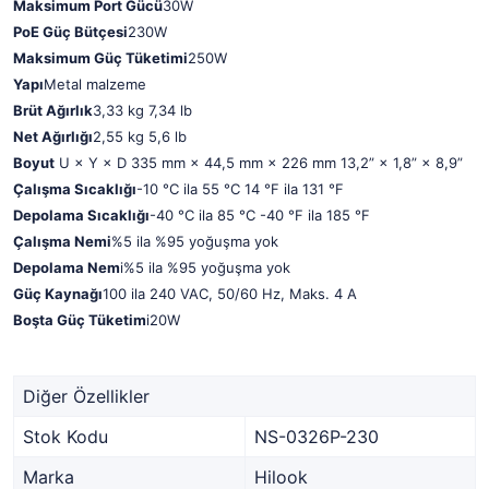
Maksimum Port Gücü
30W
PoE Güç Bütçesi
230W
Maksimum Güç Tüketimi
250W
Yapı
Metal malzeme
Brüt Ağırlık
3,33 kg 7,34 lb
Net Ağırlığı
2,55 kg 5,6 lb
Boyut
U × Y × D
335 mm × 44,5 mm × 226 mm 13,2” × 1,8” × 8,9”
Çalışma Sıcaklığı
-10 °C ila 55 °C 14 °F ila 131 °F
Depolama Sıcaklığı
-40 °C ila 85 °C -40 °F ila 185 °F
Çalışma Nemi
%5 ila %95 yoğuşma yok
Depolama Nem
i
%5 ila %95 yoğuşma yok
Güç Kaynağı
100 ila 240 VAC, 50/60 Hz, Maks. 4 A
Boşta Güç Tüketim
i
20W
Diğer Özellikler
Stok Kodu
NS-0326P-230
Marka
Hilook