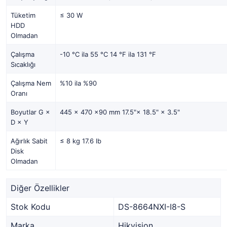
Tüketim
≤ 30 W
HDD
Olmadan
Çalışma
-10 °C ila 55 °C 14 °F ila 131 °F
Sıcaklığı
Çalışma Nem
%10 ila %90
Oranı
Boyutlar G ×
445 × 470 ×90 mm 17.5"× 18.5" × 3.5"
D × Y
Ağırlık Sabit
≤ 8 kg 17.6 lb
Disk
Olmadan
Diğer Özellikler
Stok Kodu
DS-8664NXI-I8-S
Marka
Hikvision