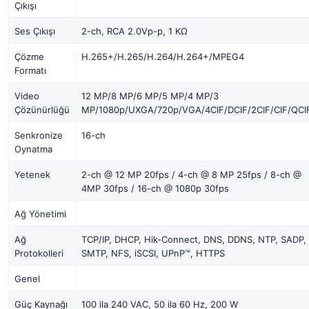
Çıkışı
Ses Çıkışı
2-ch, RCA 2.0Vp-p, 1 KΩ
Çözme
H.265+/H.265/H.264/H.264+/MPEG4
Formatı
Video
12 MP/8 MP/6 MP/5 MP/4 MP/3
Çözünürlüğü
MP/1080p/UXGA/720p/VGA/4CIF/DCIF/2CIF/CIF/QCI
Senkronize
16-ch
Oynatma
Yetenek
2-ch @ 12 MP 20fps / 4-ch @ 8 MP 25fps / 8-ch @
4MP 30fps / 16-ch @ 1080p 30fps
Ağ Yönetimi
Ağ
TCP/IP, DHCP, Hik-Connect, DNS, DDNS, NTP, SADP,
Protokolleri
SMTP, NFS, iSCSI, UPnP™, HTTPS
Genel
Güç Kaynağı
100 ila 240 VAC, 50 ila 60 Hz, 200 W