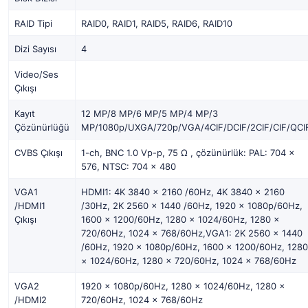
RAID Tipi
RAID0, RAID1, RAID5, RAID6, RAID10
Dizi Sayısı
4
Video/Ses
Çıkışı
Kayıt
12 MP/8 MP/6 MP/5 MP/4 MP/3
Çözünürlüğü
MP/1080p/UXGA/720p/VGA/4CIF/DCIF/2CIF/CIF/QCI
CVBS Çıkışı
1-ch, BNC 1.0 Vp-p, 75 Ω , çözünürlük: PAL: 704 ×
576, NTSC: 704 × 480
VGA1
HDMI1: 4K 3840 × 2160 /60Hz, 4K 3840 × 2160
/HDMI1
/30Hz, 2K 2560 × 1440 /60Hz, 1920 × 1080p/60Hz,
Çıkışı
1600 × 1200/60Hz, 1280 × 1024/60Hz, 1280 ×
720/60Hz, 1024 × 768/60Hz,VGA1: 2K 2560 × 1440
/60Hz, 1920 × 1080p/60Hz, 1600 × 1200/60Hz, 1280
× 1024/60Hz, 1280 × 720/60Hz, 1024 × 768/60Hz
VGA2
1920 × 1080p/60Hz, 1280 × 1024/60Hz, 1280 ×
/HDMI2
720/60Hz, 1024 × 768/60Hz