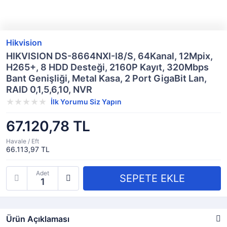
Hikvision
HIKVISION DS-8664NXI-I8/S, 64Kanal, 12Mpix,
H265+, 8 HDD Desteği, 2160P Kayıt, 320Mbps
Bant Genişliği, Metal Kasa, 2 Port GigaBit Lan,
RAID 0,1,5,6,10, NVR
İlk Yorumu Siz Yapın
67.120,78 TL
Havale / Eft
66.113,97 TL
Adet
Ürün Açıklaması