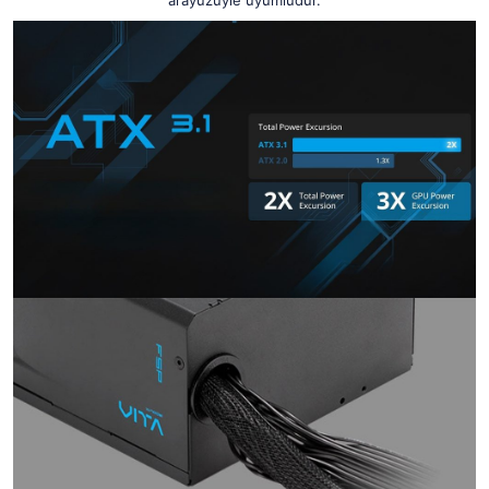
arayüzüyle uyumludur.