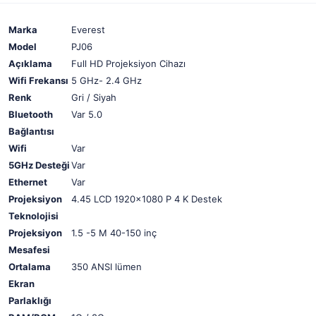
Marka
Everest
Model
PJ06
Açıklama
Full HD Projeksiyon Cihazı
Wifi Frekansı
5 GHz- 2.4 GHz
Renk
Gri / Siyah
Bluetooth
Var 5.0
Bağlantısı
Wifi
Var
5GHz Desteği
Var
Ethernet
Var
Projeksiyon
4.45 LCD 1920x1080 P 4 K Destek
Teknolojisi
Projeksiyon
1.5 -5 M 40-150 inç
Mesafesi
Ortalama
350 ANSI lümen
Ekran
Parlaklığı