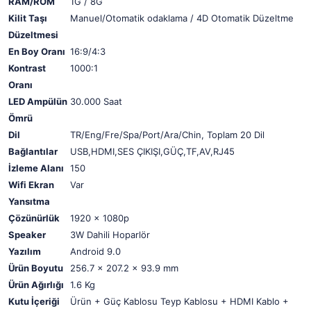
RAM/ROM
1G / 8G
Kilit Taşı
Manuel/Otomatik odaklama / 4D Otomatik Düzeltme
Düzeltmesi
En Boy Oranı
16:9/4:3
Kontrast
1000:1
Oranı
LED Ampülün
30.000 Saat
Ömrü
Dil
TR/Eng/Fre/Spa/Port/Ara/Chin, Toplam 20 Dil
Bağlantılar
USB,HDMI,SES ÇIKIŞI,GÜÇ,TF,AV,RJ45
İzleme Alanı
150
Wifi Ekran
Var
Yansıtma
Çözünürlük
1920 x 1080p
Speaker
3W Dahili Hoparlör
Yazılım
Android 9.0
Ürün Boyutu
256.7 x 207.2 x 93.9 mm
Ürün Ağırlığı
1.6 Kg
Kutu İçeriği
Ürün + Güç Kablosu Teyp Kablosu + HDMI Kablo +