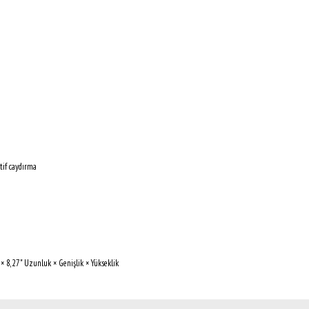
tif caydırma
8,27" Uzunluk × Genişlik × Yükseklik