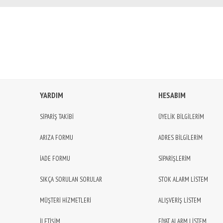
YARDIM
HESABIM
SİPARİŞ TAKİBİ
ÜYELİK BİLGİLERİM
ARIZA FORMU
ADRES BİLGİLERİM
İADE FORMU
SİPARİŞLERİM
SIKÇA SORULAN SORULAR
STOK ALARM LİSTEM
MÜŞTERİ HİZMETLERİ
ALIŞVERİŞ LİSTEM
İLETİŞİM
FİYAT ALARM LİSTEM