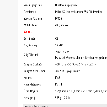
Wi-Fi Eşleştirme
Bluetooth eşleştirme
Depolamak
Mikro SD kart maksimum 256 GB destekler
Yönetim Yazılımı
DMSS
Mobil İstemci
iOS; Android
Genel
Sertifikalar
CE
Güç Kaynağı
12 VDC
Temel: 2,3 W
Güç Tüketimi
Maks.: 10 W çekme akımı + IR + siren ve ışıkla ak
Çalışma Sıcaklığı
–30 °C ila +50 °C –22 °F ila +122 °F
Çalışma Nem Oranı
≤%95 RH , yoğuşmasız
Koruma
IP66
Kasa Malzemesi
Plastik
Ürün Boyutları
159,4 mm × 119,1 mm × 210 mm 6,28" × 4,69" × 
Net ağırlığı
585 g 1,29 lb
Diğer Özellikler