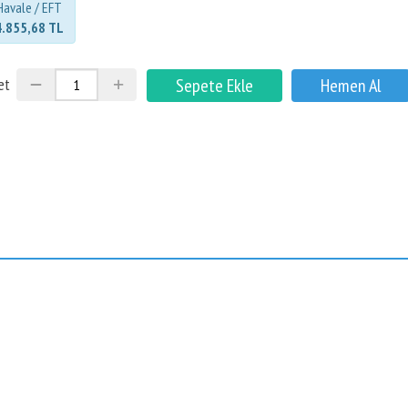
Havale / EFT
4.855,68 TL
et