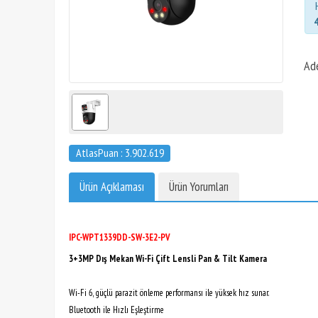
Ad
AtlasPuan : 3.902.619
Ürün Açıklaması
Ürün Yorumları
IPC-WPT1339DD-SW-3E2-PV
3+3MP Dış Mekan Wi-Fi Çift Lensli Pan & Tilt Kamera
Wi-Fi 6, güçlü parazit önleme performansı ile yüksek hız sunar.
Bluetooth ile Hızlı Eşleştirme