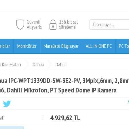
zıcılar
Monitörler
Masaüstü Bilgisayar
ALL IN ONE PC
PC To
k Kameraları
Dahua
Dahua
ua IPC-WPT1339DD-SW-3E2-PV, 3Mpix,6mm, 2,8mm L
i6, Dahili Mikrofon, PT Speed Dome IP Kamera
4.929,62 TL
at
: