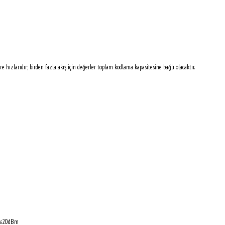
 hızlarıdır; birden fazla akış için değerler toplam kodlama kapasitesine bağlı olacaktır.
, ≤20dBm