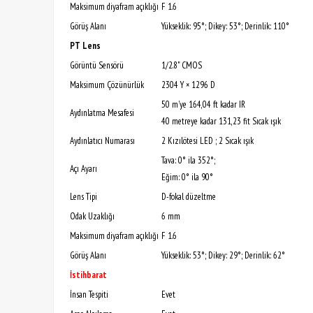
Maksimum diyafram açıklığı
F 1.6
Görüş Alanı
Yükseklik: 95°; Dikey: 53°; Derinlik: 110°
PT Lens
Görüntü Sensörü
1/2.8" CMOS
Maksimum Çözünürlük
2304 Y × 1296 D
50 m'ye 164,04 ft kadar IR
Aydınlatma Mesafesi
40 metreye kadar 131,23 fit Sıcak ışık
Aydınlatıcı Numarası
2 Kızılötesi LED ; 2 Sıcak ışık
Tava: 0° ila 352°;
Açı Ayarı
Eğim: 0° ila 90°
Lens Tipi
D-fokal düzeltme
Odak Uzaklığı
6 mm
Maksimum diyafram açıklığı
F 1.6
Görüş Alanı
Yükseklik: 53°; Dikey: 29°; Derinlik: 62°
İstihbarat
İnsan Tespiti
Evet