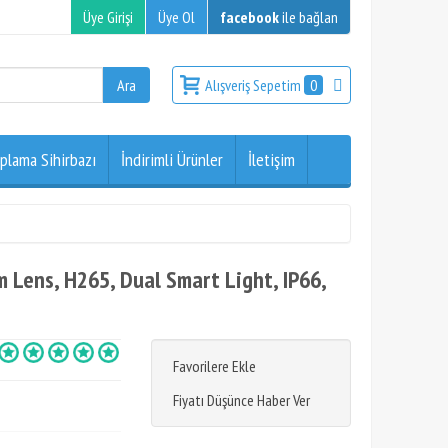
Üye Girişi
Üye Ol
facebook
ile bağlan
Alışveriş Sepetim
0
plama Sihirbazı
İndirimli Ürünler
İletişim
ens, H265, Dual Smart Light, IP66,
Favorilere Ekle
Fiyatı Düşünce Haber Ver