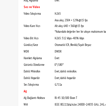
Araç Algılama
Evet
Ses ve Video
Video Sıkıştırma
H.265
Ana akış: 2304 × 1296@15 fps
Video Kare Hızı
Alt akış: 640 × 360@15 fps
*Yukarıdaki değerler her bir akışın maksimum kare
Video Bit Hızı
H.265: 512 kbps–4096 kbps
Gündüz/Gece
Otomatik ICR /Renkli/Siyah Beyaz
WDR
DWDR
Hareket Algılama
Evet
Görüntü Döndürme
0°/180°
Dahili Mikrofon
Evet, dahili mikrofon.
Dahili Hoparlör
Evet, dahili hoparlör
Ses Sıkıştırma
G.711a
Ağ
Ağ Bağlantı Noktası
RJ-45 10/100 Base-T
Wifi
IEEE 802.11b/g/n/ax 2.4000~2.4835 GHz, 2.4G